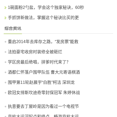
1碗面粉2勺盐，学会这个独家秘诀，60秒
手抓饼新做法，掌握这个秘诀比买的更
综合资讯
重启2014年去库存之路，“发房票”能救
法拍豪宅收房时装修全被砸烂
学区房最后绝唱，拼爹时代来了？
酒都仁怀落户围甲队伍 曹大元寄语棋酒
围甲第11轮赵晨宇“白胜”柯洁 深圳龙
欧冠女排斯坎迪奇零封保冠军 朱婷休战
执意要去丁屋岭是因为看过一个电视节
京杭大运河起点和终点，畅游京杭大运