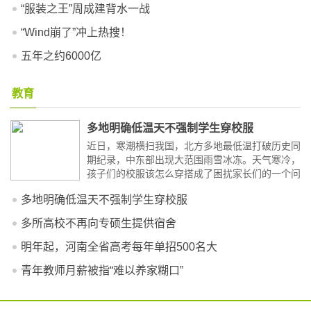
“服装之王”周成建背水一战
“Wind崩了”冲上热搜！
五年之约6000亿
教育
多地明确低温天不强制学生穿校服
近日，寒潮横扫我国，北方多地最低温打破历史同
期纪录，中东部出现大范围雨雪冰冻。天气寒冷，
孩子们的校服该怎么穿搭成了困扰家长们的一个问
题。校服必须外穿学生肿成轮胎人...
[详细]
多地明确低温天不强制学生穿校服
多所高校不再向专硕生提供宿舍
明年起，河南全省高考每年单招500名大
青年教师月薪被指“难以养家糊口”