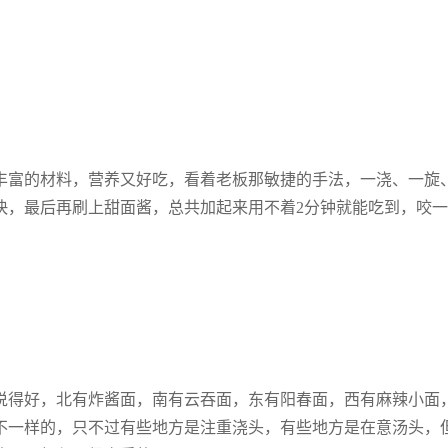
加强医疗救治，使更多患者康复
丰富的材料，营养又好吃，看着老板那敏捷的手法，一浇、一旋
快，最后再刷上甜面酱，总共加起来用不着2分钟就能吃到，咬
说得好，北有炸酱面，南有云吞面，东有阳春面，西有麻辣小面
不一样的，只不过有些地方是注重浇头，有些地方是在意汤头，