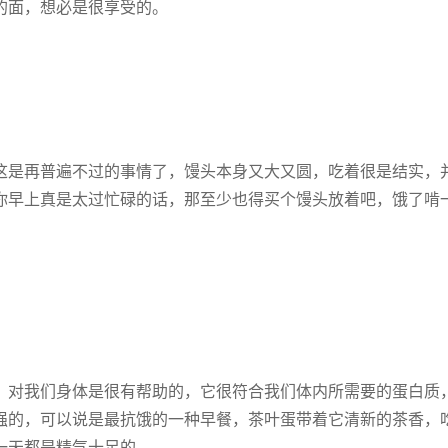
的面，想必是很享受的。
这是再普遍不过的事情了，馒头本身又大又圆，吃着很是结实，
你早上真是太过忙碌的话，那至少也得买个馒头放着吧，饿了啃
，对我们身体是很有帮助的，它很符合我们体内所需要的蛋白质
强的，可以说是最抗饿的一种早餐，茶叶蛋带着它清新的茶香，
一天都是精气十足的。