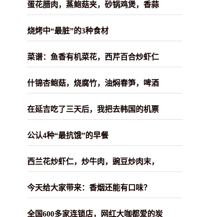
蛋花腊肉，蒸鲍菇夹，砂锅鸡煲，香蒜
烧烤中“最脏”的3种食材
菜谱：鱼香有机菜花，西芹百合炒虾仁
什锦杏鲍菇，烧腐竹，油焖春笋，啤酒
在延吉吃了三天后，我把去韩国的机票
公认4种“最抗饿”的早餐
西兰花炒虾仁，炒牛肉，豌豆炒肉末，
今天给大家带来：香烟还能有口味？
全国600多家连锁店，网红大咖都爱的炭