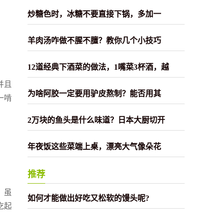
炒糖色时，冰糖不要直接下锅，多加一
羊肉汤咋做不腥不膻？教你几个小技巧
12道经典下酒菜的做法，1嘴菜3杯酒，越
并且
为啥阿胶一定要用驴皮熬制？能否用其
一啃
2万块的鱼头是什么味道？日本大厨切开
年夜饭这些菜端上桌，漂亮大气像朵花
推荐
，虽
如何才能做出好吃又松软的馒头呢?
吃起