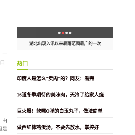
湖北出现入汛以来暴雨范围最广的一次
截
、一
一口
热门
印度人是怎么“卖肉”的？网友：看完
16道冬季期待的美味肉，天冷了给家人烧
巨火爆！软糯Q弹的白玉丸子，做法简单
，由
做西红柿鸡蛋汤，不要先放水，掌控好
但是