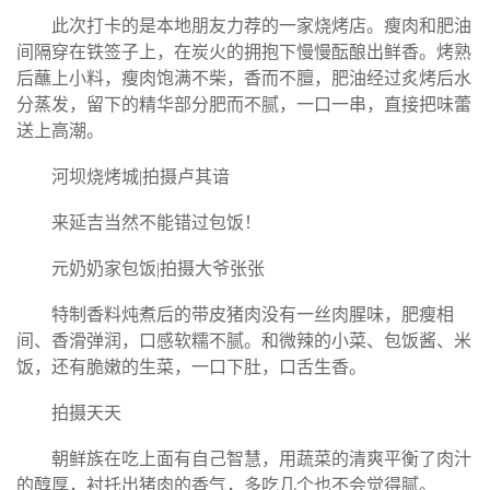
此次打卡的是本地朋友力荐的一家烧烤店。瘦肉和肥油
间隔穿在铁签子上，在炭火的拥抱下慢慢酝酿出鲜香。烤熟
后蘸上小料，瘦肉饱满不柴，香而不膻，肥油经过炙烤后水
分蒸发，留下的精华部分肥而不腻，一口一串，直接把味蕾
送上高潮。
河坝烧烤城|拍摄卢其谙
来延吉当然不能错过包饭！
元奶奶家包饭|拍摄大爷张张
特制香料炖煮后的带皮猪肉没有一丝肉腥味，肥瘦相
间、香滑弹润，口感软糯不腻。和微辣的小菜、包饭酱、米
饭，还有脆嫩的生菜，一口下肚，口舌生香。
拍摄天天
朝鲜族在吃上面有自己智慧，用蔬菜的清爽平衡了肉汁
的醇厚，衬托出猪肉的香气，多吃几个也不会觉得腻。