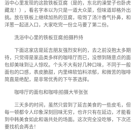
浴中心里发现的这款铁板豆腐（是的，东北的澡堂子也卧虎
藏龙！），看名字本以为只是一道大众菜，但味道却格外出
挑。放在铁板上继续加热的豆腐，吸饱了汤汁香气扑鼻，和
洋葱一起送入口，大家吃完一份立马要了第二份。
洗浴中心里的铁板豆腐|拍摄矜持
下面这家店是延吉朋友强烈安利的，去之前没抱太多期
待，只觉得是家品类多样的咖啡厅而已，没想到随意点的面
包却美味到让人惊叹。个头不大有好几种口味，不同于一般
面包的口感，表皮脆甜，内里绵软馅料浓郁，和微苦的咖啡
简直是绝配，是非常优秀的下午茶选择。
咖啡厅的面包和咖啡|拍摄大爷张张
三天多的时间，虽然只尝到了延吉美食的一些皮毛，但
每一顿都令人印象深刻回味无穷，也许只有在延边，才能看
到中韩美食如此和谐共处的场面。这次完全没吃够，下次还
要找机会再去！