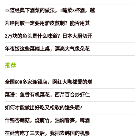
12道经典下酒菜的做法，1嘴菜3杯酒，越
为啥阿胶一定要用驴皮熬制？能否用其
2万块的鱼头是什么味道？日本大厨切开
年夜饭这些菜端上桌，漂亮大气像朵花
推荐
全国600多家连锁店，网红大咖都爱的炭
菜谱：鱼香有机菜花，西芹百合炒虾仁
如何才能做出好吃又松软的馒头呢?
什锦杏鲍菇，烧腐竹，油焖春笋，啤酒
在延吉吃了三天后，我把去韩国的机票