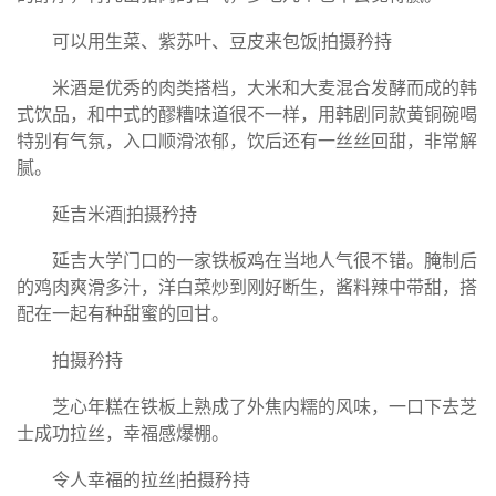
可以用生菜、紫苏叶、豆皮来包饭|拍摄矜持
米酒是优秀的肉类搭档，大米和大麦混合发酵而成的韩
式饮品，和中式的醪糟味道很不一样，用韩剧同款黄铜碗喝
特别有气氛，入口顺滑浓郁，饮后还有一丝丝回甜，非常解
腻。
延吉米酒|拍摄矜持
延吉大学门口的一家铁板鸡在当地人气很不错。腌制后
的鸡肉爽滑多汁，洋白菜炒到刚好断生，酱料辣中带甜，搭
配在一起有种甜蜜的回甘。
拍摄矜持
芝心年糕在铁板上熟成了外焦内糯的风味，一口下去芝
士成功拉丝，幸福感爆棚。
令人幸福的拉丝|拍摄矜持