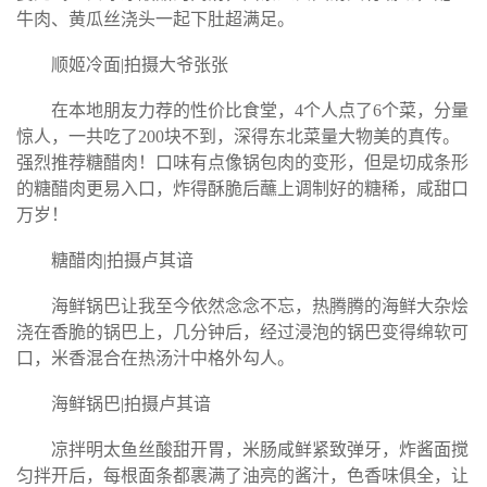
牛肉、黄瓜丝浇头一起下肚超满足。
顺姬冷面|拍摄大爷张张
在本地朋友力荐的性价比食堂，4个人点了6个菜，分量
惊人，一共吃了200块不到，深得东北菜量大物美的真传。
强烈推荐糖醋肉！口味有点像锅包肉的变形，但是切成条形
的糖醋肉更易入口，炸得酥脆后蘸上调制好的糖稀，咸甜口
万岁！
糖醋肉|拍摄卢其谙
海鲜锅巴让我至今依然念念不忘，热腾腾的海鲜大杂烩
浇在香脆的锅巴上，几分钟后，经过浸泡的锅巴变得绵软可
口，米香混合在热汤汁中格外勾人。
海鲜锅巴|拍摄卢其谙
凉拌明太鱼丝酸甜开胃，米肠咸鲜紧致弹牙，炸酱面搅
匀拌开后，每根面条都裹满了油亮的酱汁，色香味俱全，让