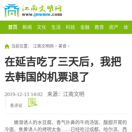
首页
新闻
文化
生活
科技
金融
教育
房产
体
当前位置：
江南文明网
>
美食
>
在延吉吃了三天后，我把
去韩国的机票退了
2019-12-13 14:02
来源：江南文明
条评论
嫩滑诱人的水豆腐、香气扑鼻的牛肉汤饭、酸甜开胃的
冷面、焦黄诱人的烤明太鱼……已经吃过成都、哈尔滨、西