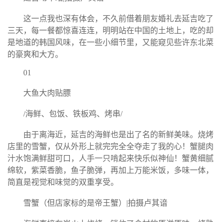
这一点我也深有体会，不久前借着朋友婚礼去延吉吃了
三天，每一餐都惊喜连连，明明站在中国的土地上，吃的却
是地道的韩国风味，在一些小细节里，又能窥见些许东北菜
的豪爽和大方。
01
大鱼大肉贴膘
/海鲜、包饭、铁板鸡、烤串/
由于离海近，延吉的海鲜也是出了名的新鲜美味。烧烤
店里的雪蟹，仅从外形上就完完全全夺走了我的心！蟹腿肉
汁水饱满鲜甜可口，人手一只啃起来快乐似神仙！蟹黄细腻
绵软，紫菜香脆，鱼子脆弹，再加上万能米饭，多味一体，
简直是视觉和味觉的双重享受。
雪蟹（但店家标的是帝王蟹）|拍摄卢其谙