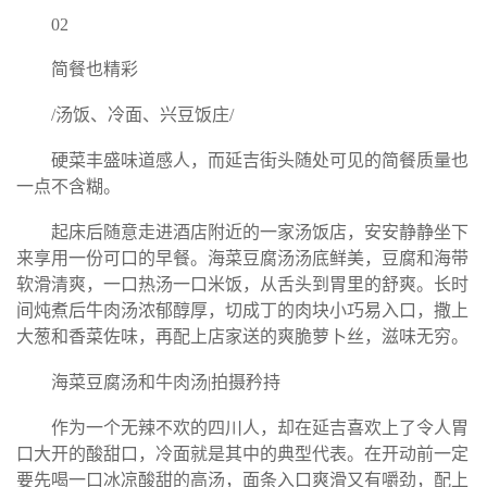
02
简餐也精彩
/汤饭、冷面、兴豆饭庄/
硬菜丰盛味道感人，而延吉街头随处可见的简餐质量也
一点不含糊。
起床后随意走进酒店附近的一家汤饭店，安安静静坐下
来享用一份可口的早餐。海菜豆腐汤汤底鲜美，豆腐和海带
软滑清爽，一口热汤一口米饭，从舌头到胃里的舒爽。长时
间炖煮后牛肉汤浓郁醇厚，切成丁的肉块小巧易入口，撒上
大葱和香菜佐味，再配上店家送的爽脆萝卜丝，滋味无穷。
海菜豆腐汤和牛肉汤|拍摄矜持
作为一个无辣不欢的四川人，却在延吉喜欢上了令人胃
口大开的酸甜口，冷面就是其中的典型代表。在开动前一定
要先喝一口冰凉酸甜的高汤，面条入口爽滑又有嚼劲，配上