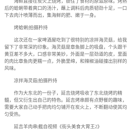
海鲜直接在炭火上烧烤，锁住了食材的原滋原味。烤熟
后的蛤蜊带着爽口的汤汁，蘸上调料后肉质韧劲十足，一口
下去肉汁喷薄而出，集海鲜的肥、嫩于一身。
烤蛤蜊|拍摄矜持
这次还在一家啤酒屋吃到了很特别的凉拌海灵菇，给我
留下了非常深的印象。海灵菇是章鱼脚上的吸盘，个头跟干
黄豆差不多大，口感非常美妙，外面是一层劲道的皮，里面
的肉比章鱼肉更糯一点，外脆里绵，和辣椒油碰撞出别样的
风味。
凉拌海灵菇|拍摄矜持
作为大东北的一份子，延吉烧烤吸收了东北烧烤的精
髓，但又衍生出自己的特色。延吉烤串颇有点野餐的趣味，
需要大家自己动手把肉均匀铺开在炭火上，不断翻动使其均
匀受热。
延吉羊肉串|截自视频《街头美食大胃王2》