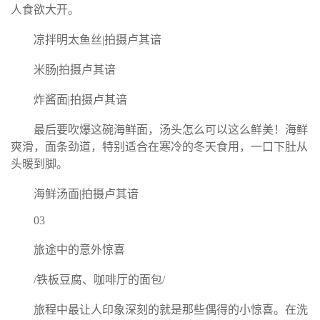
人食欲大开。
凉拌明太鱼丝|拍摄卢其谙
米肠|拍摄卢其谙
炸酱面|拍摄卢其谙
最后要吹爆这碗海鲜面，汤头怎么可以这么鲜美！海鲜
爽滑，面条劲道，特别适合在寒冷的冬天食用，一口下肚从
头暖到脚。
海鲜汤面|拍摄卢其谙
03
旅途中的意外惊喜
/铁板豆腐、咖啡厅的面包/
旅程中最让人印象深刻的就是那些偶得的小惊喜。在洗