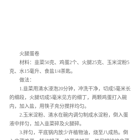
火腿蛋卷
材料：韭菜50克、鸡蛋2个、火腿25克、玉米淀粉5
克、水15毫升、食盐1/4茶匙。
做法：
1.韭菜用清水浸泡20分钟，冲洗干净，切成5毫米长
的细段，火腿切成5毫米见方的细丁，两颗鸡蛋打入碗
内，加入盐，用筷子充分搅拌均匀。
2.玉米淀粉、清水在碗内调匀制成水淀粉，倒入蛋
液中拌匀，加入韭菜碎及火腿碎。
3.拌匀，平底锅内放少许植物油，烧至八成热。倒