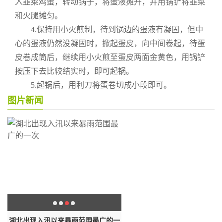
入韭菜鸡蛋，转动锅子，将蛋液摊开，并用锅铲将韭菜
和火腿摊匀。
4.保持用小火煎制，待到锅边的蛋液有凝固，但中
心的蛋液仍然没凝固时，掀起蛋皮，向中间卷起，待蛋
皮卷成筒后，继续用小火煎至蛋皮两面金黄色，用锅铲
按压下去比较结实时，即可起锅。
5.起锅后，用利刀将蛋卷切成小段即可。
图片新闻
湖北出现入汛以来暴雨范围最广的一
截至目前，尚有15款APP未完成