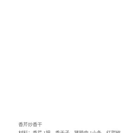
香芹炒香干
材料：香芹 1把、香干子、猪腩肉 1小条、红甜椒