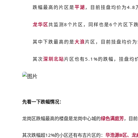
跌幅最高的片区是
平湖
，目前挂盘均价为4.8
龙华区
共监测8个片区，同样也是6个片区下
其中下跌最高的是
大浪
片区，目前挂盘均价为5
其次
深圳北站
片区也有5.1%的跌幅，挂盘均价
先看一下跌幅情况：
龙岗区跌幅最高的楼盘是龙岗中心城的
绿色满庭芳
，目前
其次跌幅超12%的小区还有布吉片区的：
华浩源B区、龙