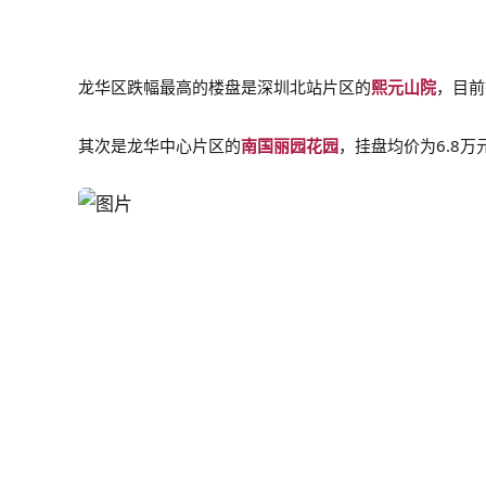
龙华区跌幅最高的楼盘是深圳北站片区的
熙元山院
，目前
其次是龙华中心片区的
南国丽园花园
，挂盘均价为6.8万元