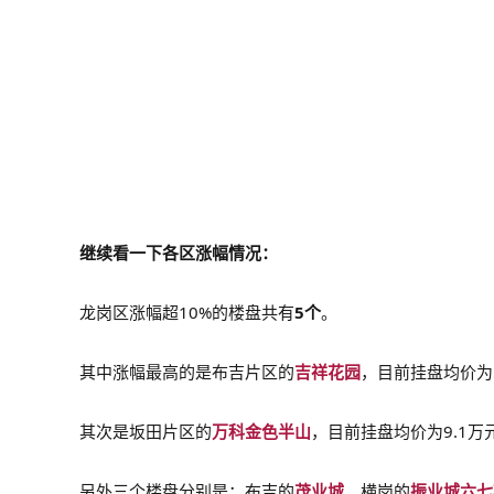
继续看一下各区涨幅情况：
龙岗区涨幅超10%的楼盘共有
5个
。
其中涨幅最高的是布吉片区的
吉祥花园
，目前挂盘均价为5
其次是坂田片区的
万科金色半山
，目前挂盘均价为9.1万元
另外三个楼盘分别是：布吉的
茂业城
、横岗的
振业城六七