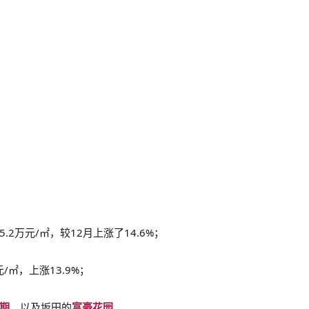
.2万元/㎡，较12月上涨了14.6%；
/㎡，上涨13.9%；
期
、以及坂田的
富豪花园
。