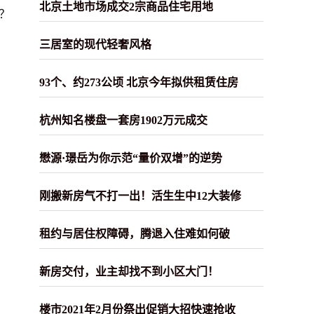
北京土地市场成交2宗商品住宅用地
？
三居室的现代轻奢风格
93个、约273公顷 北京今年拟供租赁住房
杭州知名楼盘一套房1902万元成交
懋源·璟岳为你示范“量价双增”的逆势
刚搬新房气不打一出！活生生中12大装修
租约与居住权障碍，腾退入住难如何破
新房交付，业主却找不到小区大门！
楼市2021年2月份祭出促销大招快速抢收