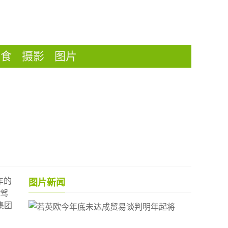
美食
摄影
图片
车的
图片新闻
动驾
集团