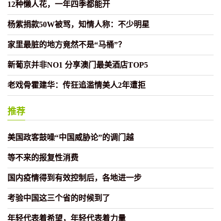
12种懒人花，一年四季都能开
杨紫捐款50W被骂，知情人称：不少明星
家里最脏的地方竟然不是“马桶”？
新葡京并非NO1 分享澳门最美酒店TOP5
老戏骨霍建华：传狂追滥情美人2年遭拒
推荐
美国政客鼓噪“中国威胁论”的调门越
等不来的报复性消费
国内疫情得到有效控制后，各地进一步
考验中国这三个省的时候到了
年轻代表着希望，年轻代表着力量