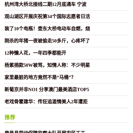
杭州湾大桥北接线二期12月底通车 宁波
观山湖区开展庆祝第34个国际志愿者日活
装了10个电瓶！壶东大桥电动车自燃，烧
刚杀的年猪一夜被偷走50多斤，心疼坏了
12种懒人花，一年四季都能开
杨紫捐款50W被骂，知情人称：不少明星
家里最脏的地方竟然不是“马桶”？
新葡京并非NO1 分享澳门最美酒店TOP5
老戏骨霍建华：传狂追滥情美人2年遭拒
推荐