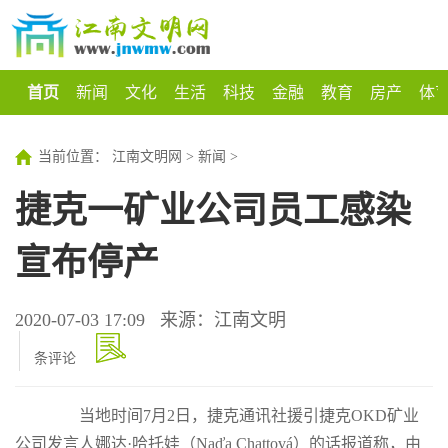
首页
新闻
文化
生活
科技
金融
教育
房产
体
当前位置：
江南文明网
>
新闻
>
捷克一矿业公司员工感染
宣布停产
2020-07-03 17:09
来源：江南文明
条评论
当地时间7月2日，捷克通讯社援引捷克OKD矿业
公司发言人娜达·哈托娃（Naďa Chattová）的话报道称，由