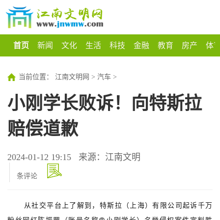
首页
新闻
文化
生活
科技
金融
教育
房产
体
当前位置：
江南文明网
>
汽车
>
小刚学长败诉！向特斯拉
赔偿道歉
2024-01-12 19:15
来源：江南文明
条评论
从社交平台上了解到，
特斯拉
（上海）有限公司起诉千万
粉丝网红陈振罡（账号名称@小刚学长）名誉侵权案件宣判胜