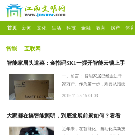
首页
新闻
文化
生活
科技
金融
教育
房产
体育
智能
互联网
智能家居头道菜：金指码SK1一握开智能云锁上手
一、前言： 智能家居已经走进千
家万户。作为第一步，则要从指纹
锁说起了。今天我们来开箱体验的
2019-11-25 15:01:03
是来自金指码品牌的SK1型号的指
纹锁。 二、开箱： 外包装采用手
大家都在搞智能照明，到底发展前景如何？看看
提式箱体，纸箱正
近年来，在智能化、自动化高新技