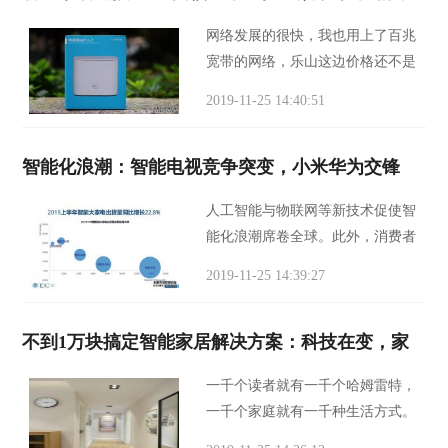
网络发展的很快，我也用上了百兆
宽带的网络，乐山这边价格还不是
很贵，相同的价格每年电信都在升
2019-11-25 14:40:51
级，从10M到20M再到100M，网速
可以飞起来了，但是市面上绝大多
智能化浪潮：智能电视竞争突变，小米华为交锋
数的路由器速度无法
人工智能与物联网等新技术促使智
能化浪潮席卷全球。此外，消费者
对智能家电、智能音箱、智能开
2019-11-25 14:39:27
关、智能门锁等智能设备表现出强
劲的需求，推动智能家居市场高速
不到1万块搞定智能家居解决方案：科技在变，家
增长，市场规模
一千个读者就有一千个哈姆雷特，
一千个家庭就有一千种生活方式。
生活不同，但在家居生活的需求上