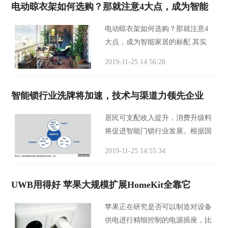
电动晾衣架如何选购？那就注意4大点，成为智能
可以迅速对旧家
电动晾衣架如何选购？那就注意4
大点，成为智能家居的标配 其实
随着时代不断进步，人们新新事物
2019-11-25 14:56:28
也是不断的出现在世人面前，就比
如说现在如今的衣架都被很多的东
智能锁行业洗牌将加速，技术与渠道力领先企业
西代替旧。电动
居民可支配收入提升，消费升级料
将促进智能门锁行业发展。根据国
家统计局的数据，2018年我国人均
2019-11-25 14:55:34
GDP已经达到6.5万元。随着个人
可支配收入的提高，居民消费逐渐
UWB用得好 苹果大规模扩展HomeKit全靠它
从生存型转变为享受
苹果正在研究是否可以制造对设备
供电进行精细控制的电源插座，比