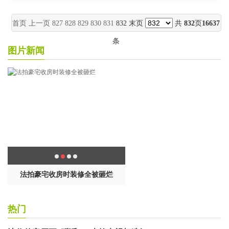
首页
上一页
827
828
829
830
831
832 末页
共
832
页
16637
条
图片新闻
全被砸烂
学区房最后绝唱，拼爹时代来了？
继广州之后，佛山市
热门