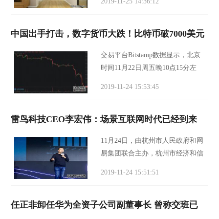
2019-11-25 14:36:12
却有共同之处，因此，在智慧家庭
的方案设计上，也会有相同之处。
中国出手打击，数字货币大跌！比特币破7000美元
玄关入户 智
交易平台Bitstamp数据显示，北京
时间11月22日周五晚10点15分左
右，全球最大数字货币比特币短线
2019-11-24 15:53:45
跌幅扩大，一度跌至6800美元下
方，24小时跌幅扩大至13%，续刷
雷鸟科技CEO李宏伟：场景互联网时代已经到来
近六个月新低。 这是比特币
11月24日，由杭州市人民政府和网
易集团联合主办，杭州市经济和信
息化局、杭州滨江区人民政府、杭
2019-11-24 15:51:51
州萧山区人民政府、北京网易传媒
有限公司及网易（杭州）网络有限
任正非卸任华为全资子公司副董事长 曾称交班已
公司承办的20