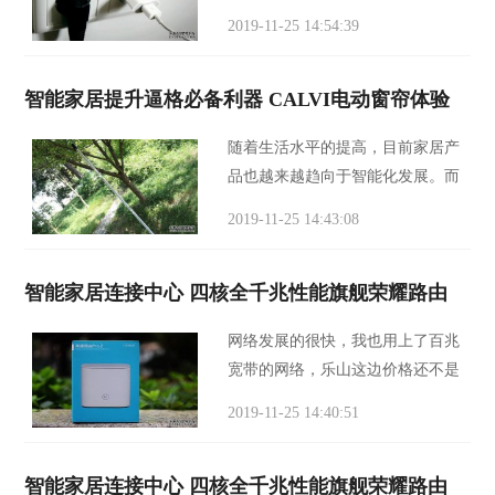
如加入 UWB 超宽带技术，让插座
2019-11-25 14:54:39
自行判断附近智能手机，平板电脑
和其他电子设备的位置，这样，未
智能家居提升逼格必备利器 CALVI电动窗帘体验
来的 HomeKit 可以
随着生活水平的提高，目前家居产
品也越来越趋向于智能化发展。而
对于窗帘来说，很多消费者可能都
2019-11-25 14:43:08
不会在意将家居中的窗帘更换成智
能化的电动窗帘，因为毕竟窗帘仅
智能家居连接中心 四核全千兆性能旗舰荣耀路由
仅是遮挡的作
网络发展的很快，我也用上了百兆
宽带的网络，乐山这边价格还不是
很贵，相同的价格每年电信都在升
2019-11-25 14:40:51
级，从10M到20M再到100M，网速
可以飞起来了，但是市面上绝大多
智能家居连接中心 四核全千兆性能旗舰荣耀路由
数的路由器速度无法