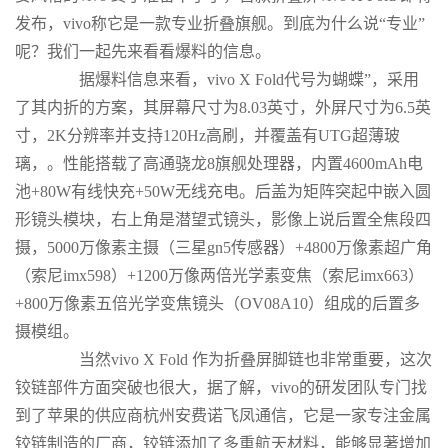
发布，vivo称它是一款专业折叠旗舰。到底为什么说“专业”
呢？我们一起先来看看爆料的信息。
据爆料信息来看，vivo X Fold代号为蝴蝶”，采用
了其内折的方案，其屏幕尺寸为8.03英寸，外屏尺寸为6.5英
寸，2K分辨率并支持120Hz高刷，并覆盖有UTG超薄玻
璃，。性能搭载了高通骁龙8旗舰处理器，内置4600mAh电
池+80W有线快充+50W无线充电。后盖为矩阵突起中嵌入圆
形镜头模块，右上角是潜望式镜头，影像上说后置全焦段四
摄，5000万像素主摄（三星gn5传感器）+4800万像素超广角
（索尼imx598）+1200万像两倍光学素变焦（索尼imx663）
+800万像素五倍光学变焦镜头（OV08A10）组成的后置多
摄模组。
当然vivo X Fold 作为折叠屏脚链也非常重要，这次
铰链部件方面突破也很大，据了解，vivo的研发团队专门找
到了苹果的供应商杭州安费诺飞凤通信，它是一家专注金属
铰链制造的厂商，铰链添加了多重航天材料，能够显著增加