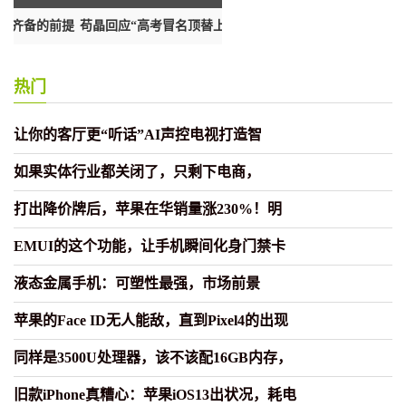
提
苟晶回应“高考冒名顶替上学问题”调
为城乡居民创造更优更好的营商
和
热门
让你的客厅更“听话”AI声控电视打造智
如果实体行业都关闭了，只剩下电商，
打出降价牌后，苹果在华销量涨230%！明
EMUI的这个功能，让手机瞬间化身门禁卡
液态金属手机：可塑性最强，市场前景
苹果的Face ID无人能敌，直到Pixel4的出现
同样是3500U处理器，该不该配16GB内存，
旧款iPhone真糟心：苹果iOS13出状况，耗电