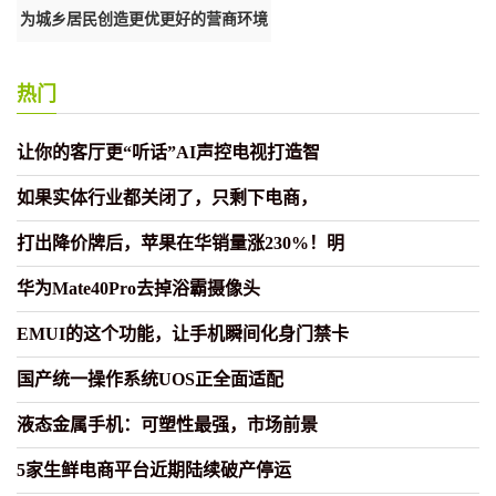
调
为城乡居民创造更优更好的营商环境
北京烹饪协会联手美团启动“春
和
动
热门
让你的客厅更“听话”AI声控电视打造智
如果实体行业都关闭了，只剩下电商，
打出降价牌后，苹果在华销量涨230%！明
华为Mate40Pro去掉浴霸摄像头
EMUI的这个功能，让手机瞬间化身门禁卡
国产统一操作系统UOS正全面适配
液态金属手机：可塑性最强，市场前景
5家生鲜电商平台近期陆续破产停运