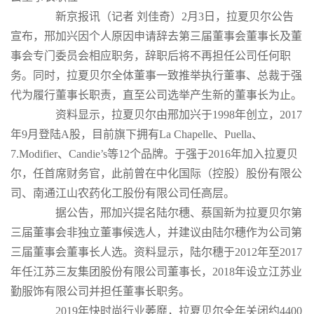
新京报讯（记者 刘佳奇）2月3日，拉夏贝尔公告
宣布，邢加兴因个人原因申请辞去第三届董事会董事长及董
事会专门委员会相应职务，辞职后将不再担任公司任何职
务。同时，拉夏贝尔全体董事一致推举执行董事、总裁于强
代为履行董事长职责，直至公司选举产生新的董事长为止。
资料显示，拉夏贝尔由邢加兴于1998年创立，2017
年9月登陆A股，目前旗下拥有La Chapelle、Puella、
7.Modifier、Candie’s等12个品牌。于强于2016年加入拉夏贝
尔，任首席财务官，此前曾在
中化国际
（控股）股份有限公
司、南通江山农药化工股份有限公司任高层。
据公告，邢加兴提名陆尔穗、蔡国新为拉夏贝尔第
三届董事会非独立董事候选人，并建议由陆尔穗作为公司第
三届董事会董事长人选。资料显示，陆尔穗于2012年至2017
年任江苏三友集团股份有限公司董事长，2018年设立江苏业
勤服饰有限公司并担任董事长职务。
2019年快时尚行业萎靡，拉夏贝尔全年关闭约4400