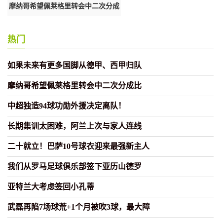
归
摩纳哥希望佩莱格里转会中二次分成
中超独造94球功勋外援决定离
比
热门
如果未来有更多国脚从德甲、西甲归队
摩纳哥希望佩莱格里转会中二次分成比
中超独造94球功勋外援决定离队！
长期集训太困难，阿兰上次与家人连线
二十就立！巴萨10号球衣迎来最强新主人
我们从罗马足球俱乐部签下亚历山德罗
亚特兰大考虑签回小孔蒂
武磊再陷7场球荒+1个月被吹3球，最大障