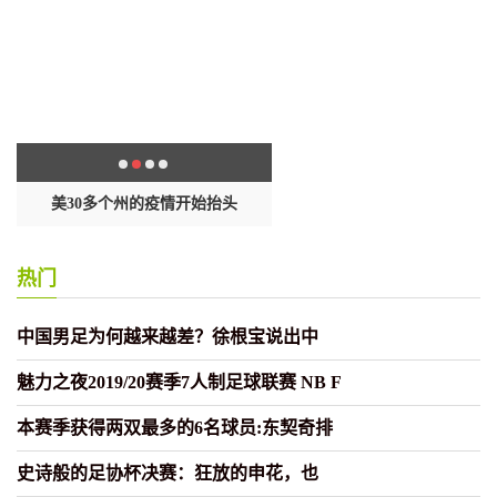
封
美30多个州的疫情开始抬头
这样做饺子包起来黏糊不出
热门
中国男足为何越来越差？徐根宝说出中
魅力之夜2019/20赛季7人制足球联赛 NB F
本赛季获得两双最多的6名球员:东契奇排
史诗般的足协杯决赛：狂放的申花，也