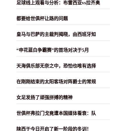
足球线上观看与分析：布雷西亚vs拉齐奥
都要给世俱杯让路的问题
皇马与巴萨的主裁判揭晓，由西班牙知
“申花蓝白争霸赛”的首场对决于5月
天海俱乐部无奈之中，恐怕也唯有选择
在刚刚结束的太阳客场对阵爵士的常规
女足发扬了顽强拼搏的精神
世俱杯弗拉门戈竟遭本国媒体看衰：队
陕西于今日开启了新一阶段的冬训！