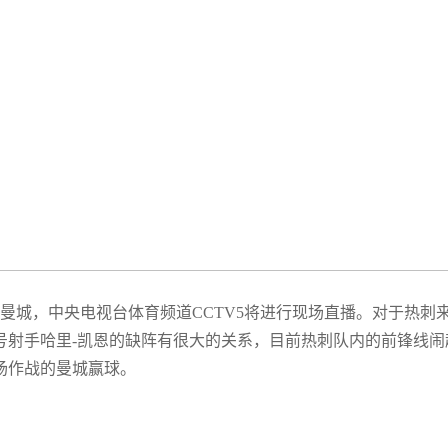
英国计划在未来几天内开始全面解
曼城，中央电视台体育频道CCTV5将进行现场直播。对于热刺
号射手哈里-凯恩的缺阵有很大的关系，目前热刺队内的前锋线闹
场作战的曼城赢球。