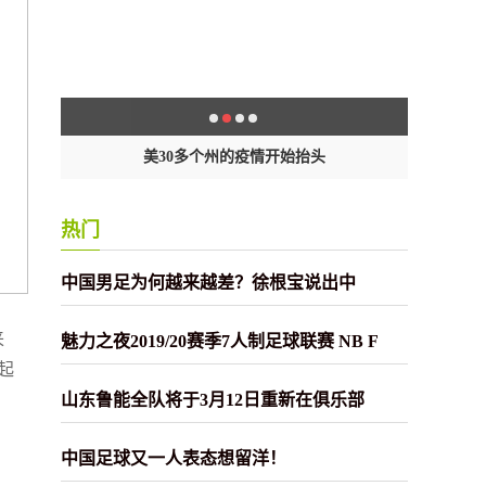
封
美30多个州的疫情开始抬头
热门
中国男足为何越来越差？徐根宝说出中
来
魅力之夜2019/20赛季7人制足球联赛 NB F
起
山东鲁能全队将于3月12日重新在俱乐部
中国足球又一人表态想留洋！