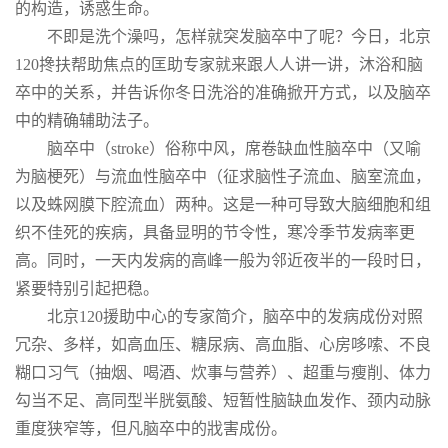
的构造，诱惑生命。
不即是洗个澡吗，怎样就突发脑卒中了呢？今日，北京
120搀扶帮助焦点的匡助专家就来跟人人讲一讲，沐浴和脑
卒中的关系，并告诉你冬日洗浴的准确掀开方式，以及脑卒
中的精确辅助法子。
脑卒中（stroke）俗称中风，席卷缺血性脑卒中（又喻
为脑梗死）与流血性脑卒中（征求脑性子流血、脑室流血，
以及蛛网膜下腔流血）两种。这是一种可导致大脑细胞和组
织不佳死的疾病，具备显明的节令性，寒冷季节发病率更
高。同时，一天内发病的高峰一般为邻近夜半的一段时日，
紧要特别引起把稳。
北京120援助中心的专家简介，脑卒中的发病成份对照
冗杂、多样，如高血压、糖尿病、高血脂、心房哆嗦、不良
糊口习气（抽烟、喝酒、炊事与营养）、超重与瘦削、体力
勾当不足、高同型半胱氨酸、短暂性脑缺血发作、颈内动脉
重度狭窄等，但凡脑卒中的戕害成份。