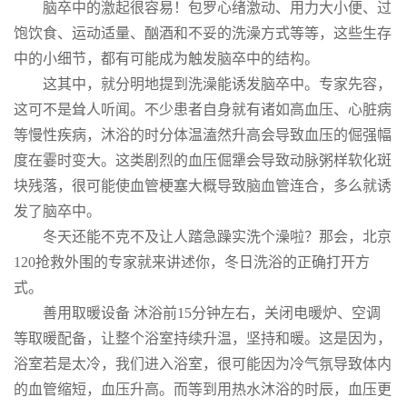
脑卒中的激起很容易！包罗心绪激动、用力大小便、过
饱饮食、运动适量、酗酒和不妥的洗澡方式等等，这些生存
中的小细节，都有可能成为触发脑卒中的结构。
这其中，就分明地提到洗澡能诱发脑卒中。专家先容，
这可不是耸人听闻。不少患者自身就有诸如高血压、心脏病
等慢性疾病，沐浴的时分体温溘然升高会导致血压的倔强幅
度在霎时变大。这类剧烈的血压倔犟会导致动脉粥样软化斑
块残落，很可能使血管梗塞大概导致脑血管连合，多么就诱
发了脑卒中。
冬天还能不克不及让人踏急躁实洗个澡啦？那会，北京
120抢救外围的专家就来讲述你，冬日洗浴的正确打开方
式。
善用取暖设备 沐浴前15分钟左右，关闭电暖炉、空调
等取暖配备，让整个浴室持续升温，坚持和暖。这是因为，
浴室若是太冷，我们进入浴室，很可能因为冷气氛导致体内
的血管缩短，血压升高。而等到用热水沐浴的时辰，血压更