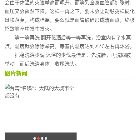
会由于体温的火速举高而飙升。而等到全身血管都扩张时，
血压又会骤然下降。这样一再之下，要末会让动脉粥样硬化
斑块落莫，构成栓塞，要么就是血管破碎形成流血点，终极
招致脑卒中发生发火。
等一等再洗 翻开花洒后等一等再洗，浴室内有了水蒸
汽，温度就会徐徐举高，等室内温度达到25℃左右再沐浴。
把稳洗浴步调 沐浴的步伐最佳是：先洗脸，再洗四肢
举动，而后洗清身体，收尾洗头。
图片新闻