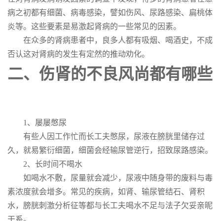
病之初都有细菌、病毒感染，譬如伤风、尿路感染、扁桃体
炎等。这些要素是易激起肾病的一些常见的因素。
在众多的肾病患者中，良多人都有吸烟、喝酒史，不成
否认这对肾病的发生有定然的推动劝化。
二、伤肾的不良风尚都有哪些
1、屡屡憋尿
有些人因工作忙而长工夫憋尿，尿液在膀胱里储存过
久，就易繁衍细菌，细菌会经输尿管逆行，招致尿路感染。
2、长时间不喝水
如喝水不敷，尿量就会减少，尿液中随身带的废料与毒
素浓度就会增多。常见的疾病，如肾、输尿管结石、肾积
水，膀胱刺激分析征等都与长工夫喝水不足与法子欠妥亲昵
干系。