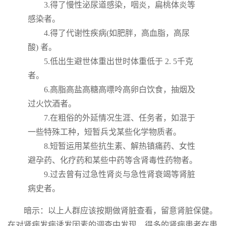
3.得了慢性泌尿道感染，咽炎，扁桃体炎等
感染者。
4.得了代谢性疾病(如肥胖，高血脂，高尿
酸) 者。
5.低出生避世体重出世时体重低于 2. 5千克
者。
6.高脂高盐高糖高嘌呤高卵白饮食，抽烟及
过火饮酒者。
7.在粗俗的外延情况生涯、任务者，如混于
一些特殊工种，短暂兵戈某些化学物质者。
8.短暂运用某些抗生素、解热镇痛药、女性
避孕药、化疗药和某些中药等含肾毒性药物者。
9.过去曾有过急性肾炎与急性肾衰竭等肾脏
病史者。
暗示：以上人群应该按期做肾脏查看，留意肾脏保健。
在对肾病发病诱发因素的调查中发现，得多的肾病患者在患