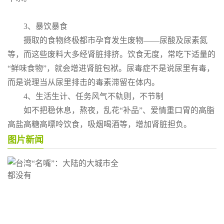
3、暴饮暴食
摄取的食物终极都市孕育发生废物——尿酸及尿素氮
等，而这些废料大多经肾脏排挤。饮食无度，常吃下适量的
“鲜味食物”，就会增进肾脏包袱。尿毒症不是说尿里有毒，
而是说理当从尿里排击的毒素滞留在体内。
4、生活生计、任务风气不轨则，不节制
如不把稳休息，熬夜，乱花“补品”、爱情重口胃的高脂
高盐高糖高嘌呤饮食，吸烟喝酒等，增加肾脏担负。
图片新闻