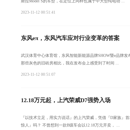
斯拉Model S的车型，在定位上同样也属于中大型纯电动 ...
2023-11-12 00:51:41
东风eπ，东风汽车应对行业变革的答案
武汉体育中心体育馆，东风智能新能源品牌SHOW暨e品牌发
那些灰色的旧砖房相比，我在发布会上感受到了时间 ...
2023-11-12 00:51:07
12.18万元起，上汽荣威D7强势入场
『以技术立足，用实力说话』的上汽荣威，凭借『D家族』首款
惊人』吗？ 不曾想到一款B级车会以12.18万元开卖， ...