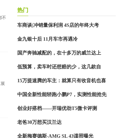
热门
都不
车商谈|冲销量保利润 4S店的年终大考
金九银十后 11月车市再遇冷
国产奔驰减配的，在十多万的威兰达上
低预算，卖车时还想赔的少，这几款自
15万提速腾的车主：就算只有收音机也喜
车展
中国全新性能轿跑小鹏P7，实测性能抢先
创业好搭档——开瑞优劲T5微卡评测
老爸30万想买汉兰达
全新梅赛德斯-AMG SL 43谍照曝光