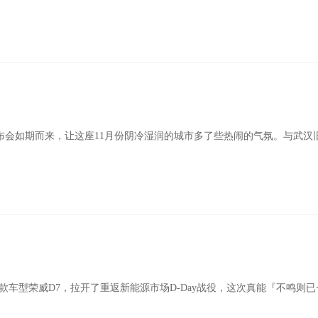
布会如期而来，让这座11月份阴冷湿润的城市多了些热闹的气氛。与武汉
车型荣威D7，拉开了重返新能源市场D-Day战役，这次真能『不鸣则已