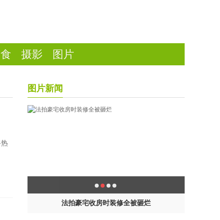
美食
摄影
图片
图片新闻
将热
能救
法拍豪宅收房时装修全被砸烂
学