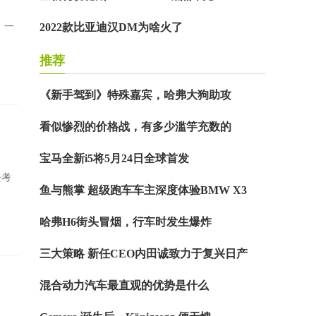
，一
2022款比亚迪汉DM为啥火了
推荐
《新手驾到》特殊嘉宾，哈弗大狗助攻
看似惨烈的价格战，有多少滥竽充数的
宝马全新i5将5月24日全球首发
去考
鱼与熊掌 超级跑车车主深度体验BMW X3
哈弗H6街头冒烟，行车时发生爆炸
三大策略 新任CEO内田诚致力于复兴日产
混合动力汽车最直观的优势是什么