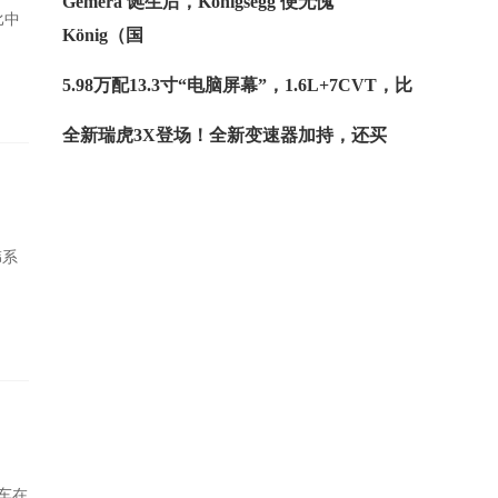
Gemera 诞生后，Königsegg 便无愧
比中
König（国
5.98万配13.3寸“电脑屏幕”，1.6L+7CVT，比
全新瑞虎3X登场！全新变速器加持，还买
韩系
车在