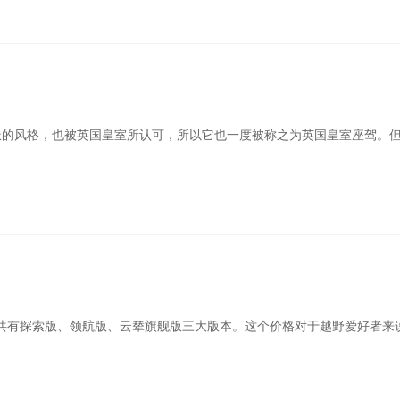
气派的风格，也被英国皇室所认可，所以它也一度被称之为英国皇室座驾。
8万元，共有探索版、领航版、云辇旗舰版三大版本。这个价格对于越野爱好者来