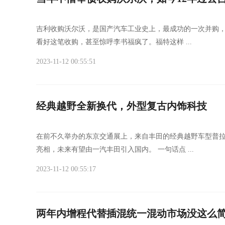
吉利收购沃尔沃，是国产汽车工业史上，最成功的一次并购，
看好这笔收购，甚至惊呼李书福疯了。福特这样 ...
2023-11-12 00:55:51
经典越野全新换代，外型复古内饰科技
在前不久举办的东京交通展上，来自丰田的经典越野车型普
亮相，未来有望由一汽丰田引入国内。 一句话点 ...
2023-11-12 00:55:17
两年内增程代替插混统一混动市场没这么