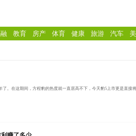
金融
教育
房产
体育
健康
旅游
汽车
一年了。在这期间，方程豹的热度就一直居高不下，今天豹5上市更是直接
重启2014年去库存之路，“发房票”
吉利赚了多少