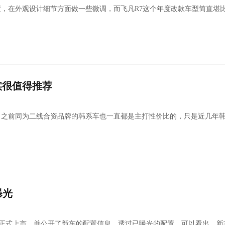
，在外观设计细节方面做一些微调，而飞凡R7这个年度改款车型简直堪
实很值得推荐
，之前同为二线合资品牌的韩系车也一直都是主打性价比的，只是近几年
曝光
14日正式上市，并公开了新车的配置信息。透过已曝光的配置，可以看出，新