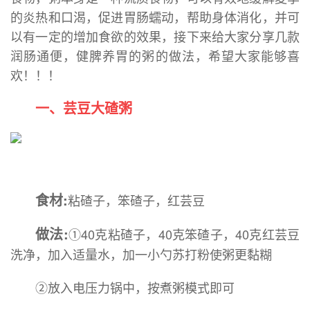
的炎热和口渴，促进胃肠蠕动，帮助身体消化，并可
以有一定的增加食欲的效果，接下来给大家分享几款
润肠通便，健脾养胃的粥的做法，希望大家能够喜
欢！！！
一、芸豆大碴粥
食材:
粘碴子，笨碴子，红芸豆
做法:
①40克粘碴子，40克笨碴子，40克红芸豆
洗净，加入适量水，加一小勺苏打粉使粥更黏糊
②放入电压力锅中，按煮粥模式即可