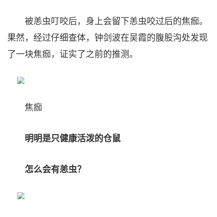
被恙虫叮咬后，身上会留下恙虫咬过后的焦痂。
果然，经过仔细查体，钟剑波在吴霞的腹股沟处发现
了一块焦痂，证实了之前的推测。
焦痂
明明是只健康活泼的仓鼠
怎么会有恙虫？