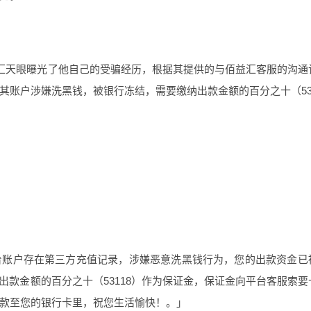
外汇天眼曝光了他自己的受骗经历，根据其提供的与佰益汇客服的沟通
账户涉嫌洗黑钱，被银行冻结，需要缴纳出款金额的百分之十（531
大理旅游商贸公司增值税高，该怎
台账户存在第三方充值记录，涉嫌恶意洗黑钱行为，您的出款资金已
前缴纳出款金额的百分之十（53118）作为保证金，保证金向平台客服索要
款至您的银行卡里，祝您生活愉快！。」