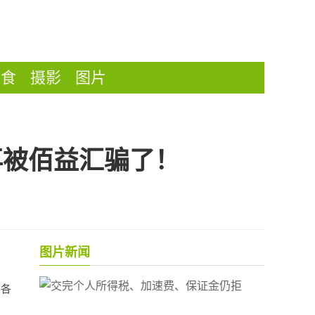
美食
摄影
图片
再被佰益汇骗了！
。
图片新闻
交各