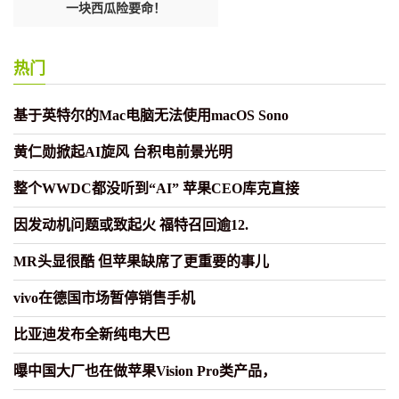
瓜险要命！
万历皇帝为何28年不上朝，国家还能
春秋名将中，
正常
热门
基于英特尔的Mac电脑无法使用macOS Sono
黄仁勋掀起AI旋风 台积电前景光明
整个WWDC都没听到“AI” 苹果CEO库克直接
因发动机问题或致起火 福特召回逾12.
MR头显很酷 但苹果缺席了更重要的事儿
vivo在德国市场暂停销售手机
比亚迪发布全新纯电大巴
曝中国大厂也在做苹果Vision Pro类产品，