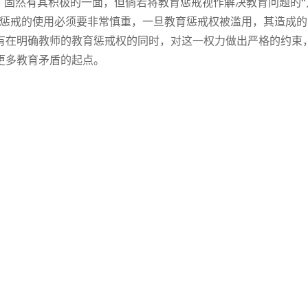
，固然有其积极的一面，但倘若将教育惩戒视作解决教育问题的“
，惩戒的使用必须要非常慎重，一旦教育惩戒权被滥用，其造成的
有在明确教师的教育惩戒权的同时，对这一权力做出严格的约束
更多教育矛盾的起点。