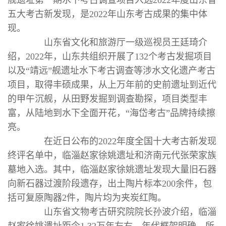
舰遗址第一期水下考古调查项目入选2022年度山东省
五大考古新发现，是2022年山东考古成果的集中体
现。
山东省文化和旅游厅一级巡视员王廷琦介
绍，2022年，山东共组织开展了132个考古发掘项目
以及“靖远”舰遗址水下考古调查等涉水文化遗产考古
项目，取得丰硕成果，从上万年前的史前遗址到近代
的甲午沉舰，从田野发掘到调查勘探，项目类型丰
富，从陆地到水下全面开花，“海岱考古”品牌持续擦
亮。
在近日公布的2022年度全国十大考古新发现
终评名单中，临淄赵家徐姚遗址和济南元代张荣家族
墓地入选。其中，临淄赵家徐姚遗址发现大量旧石器
向新石器过渡阶段遗存，出土陶片标本200余件，包
括可复原陶器2件，陶片均为夹炭红陶。
山东省文物考古研究院院长孙波介绍，临淄