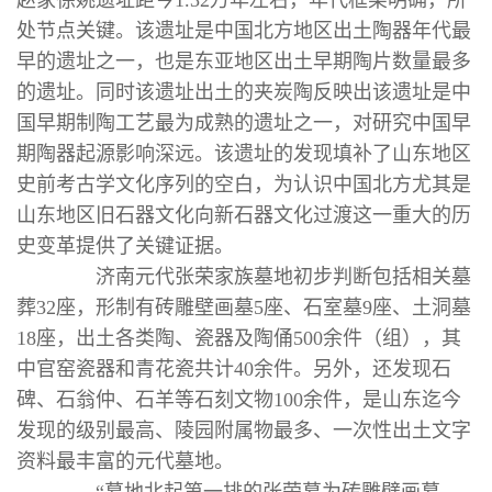
赵家徐姚遗址距今1.32万年左右，年代框架明确，所
处节点关键。该遗址是中国北方地区出土陶器年代最
早的遗址之一，也是东亚地区出土早期陶片数量最多
的遗址。同时该遗址出土的夹炭陶反映出该遗址是中
国早期制陶工艺最为成熟的遗址之一，对研究中国早
期陶器起源影响深远。该遗址的发现填补了山东地区
史前考古学文化序列的空白，为认识中国北方尤其是
山东地区旧石器文化向新石器文化过渡这一重大的历
史变革提供了关键证据。
济南元代张荣家族墓地初步判断包括相关墓
葬32座，形制有砖雕壁画墓5座、石室墓9座、土洞墓
18座，出土各类陶、瓷器及陶俑500余件（组），其
中官窑瓷器和青花瓷共计40余件。另外，还发现石
碑、石翁仲、石羊等石刻文物100余件，是山东迄今
发现的级别最高、陵园附属物最多、一次性出土文字
资料最丰富的元代墓地。