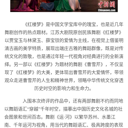
《红楼梦》是中国文学宝库中的瑰宝，也是近几年
舞剧创作的热点题材。江苏大剧院原创民族舞剧《红楼梦》
以贾宝玉与林黛玉、薛宝钗的爱情为主线，在视觉上借鉴明
清古画的美学特质，展现出端庄古雅的舞蹈群像，既是对传
统文化的致敬，也是通过年轻一代视角对经典进行的全新演
绎。另一部以《红楼梦》为题材的舞剧《曹雪芹》，不仅呈
现了《红楼梦》的大美，更体现出曹雪芹的大爱情怀，带领
观众走进曹雪芹的人生和精神世界，领略中华传统文化穿透
历史时空的影响力和生命力。
入围本次终评的作品中，还有两部舞剧不约而同地
以舞蹈语汇“穿越”千年时空，描摹出中国历史文化名城的社
会图景和世间百态。舞剧《运·河》以繁华苏州、水墨江
南、千年运河为视角，用当代的舞蹈语汇、极具跨度的表现