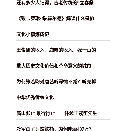
还有多少人记得，古老传统的“立春祭
《致卡罗琳·冯·赫尔德》解读什么是旅
文化小镇炼成记
王俊凯的收入，鹿晗的收入，张一山的
重大历史文化价值和革命意义的城市
为何张若昀对唐艺昕深情不减？听完郭
中华优秀传统文化
高山仰止 景行行止——怀念王戎笙先生
冷军画了只烂铁桶，为何能卖437万？