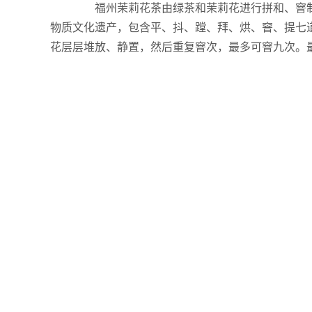
福州茉莉花茶由绿茶和茉莉花进行拼和、窨制而
物质文化遗产，包含平、抖、蹚、拜、烘、窨、提七
花层层堆放、静置，然后重复窨次，最多可窨九次。