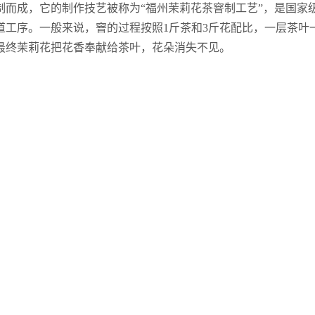
成，它的制作技艺被称为“福州茉莉花茶窨制工艺”，是国家
道工序。一般来说，窨的过程按照1斤茶和3斤花配比，一层茶叶
最终茉莉花把花香奉献给茶叶，花朵消失不见。
2023年北京市青少年U系列冠军赛拉