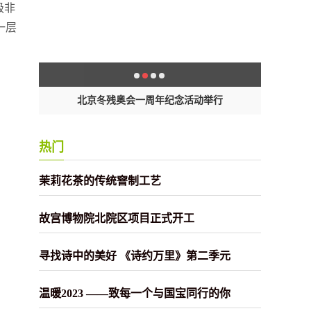
级非
一层
开战幕
北京冬残奥会一周年纪念活动举行
新
热门
茉莉花茶的传统窨制工艺
故宫博物院北院区项目正式开工
寻找诗中的美好 《诗约万里》第二季元
温暖2023 ——致每一个与国宝同行的你