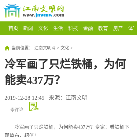
首页
新闻
文化
生活
科技
金融
教育
房产
体
当前位置：
江南文明网
>
文化
>
冷军画了只烂铁桶，为何
能卖437万？
2019-12-28 12:45
来源：江南文明
条评论
冷军画了只烂铁桶，为何能卖437万？专家：看铁桶下
那垫布，超值！