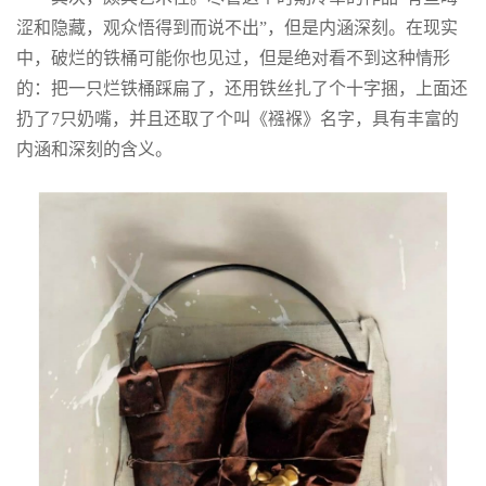
涩和隐藏，观众悟得到而说不出”，但是内涵深刻。在现实
中，破烂的铁桶可能你也见过，但是绝对看不到这种情形
的：把一只烂铁桶踩扁了，还用铁丝扎了个十字捆，上面还
扔了7只奶嘴，并且还取了个叫《襁褓》名字，具有丰富的
内涵和深刻的含义。