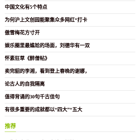
中国文化有5个特点
为何沪上文创园能聚集众多网红“打卡
傲雪梅花方寸开
娱乐圈里最尴尬的场面，刘德华有一双
怀素狂草《醉僧帖》
卖完貂的李湘，看到登上春晚的谢娜，
论古人的自我隔离
值得背诵的30句千古佳句
有很多重要的成就都以“四大”“五大
推荐