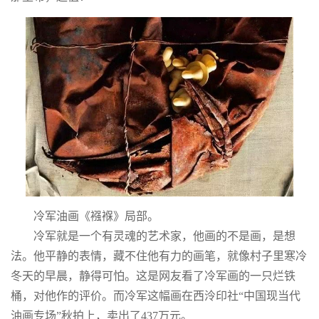
冷军油画《襁褓》局部。
冷军就是一个有灵魂的艺术家，他画的不是画，是想
法。他平静的表情，藏不住他有力的画笔，就像村子里寒冷
冬天的早晨，静得可怕。这是网友看了冷军画的一只烂铁
桶，对他作的评价。而冷军这幅画在西泠印社“中国现当代
油画专场”秋拍上，卖出了437万元。