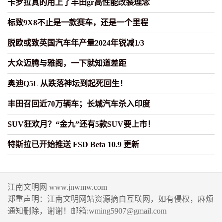
卡罗拉真的用上了丰田gr高性能改装理念
标致9X8不止是一款赛车，还是一个里程
脱欧或致英国汽车年产量2024年锐减1/3
大众迈腾与雅阁，一下就知道差距
奥迪Q5L 从跌落神坛到起死回生！
丰田召回近70万辆车；长城汽车杀入印度
SUV狂欢月？“金九”还有5款SUV要上市！
特斯拉已开始推送 FSD Beta 10.9 更新
江南文明网 www.jnwmw.com
郑重声明：江南文明网站资源摘自互联网，如有侵权，麻烦
通知删除，谢谢！邮箱:wming5907@gmail.com