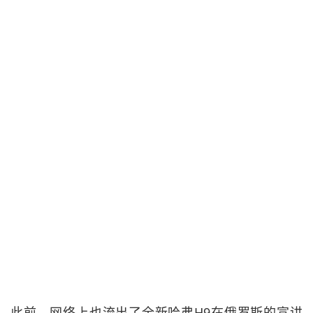
此前，网络上也流出了全新哈弗H9在俄罗斯的宣讲