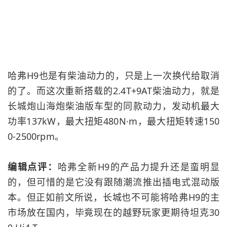
哈弗H9也是有柴油动力的，只是上一次换代给取消
的了。而这次重新搭载的2.4T+9AT柴油动力，就是
长城炮
山海炮
柴油版车型的同款动力，发动机最大
功率137kW，最大扭矩480N·m，最大扭矩转速150
0-2500rpm。
编辑点评：
哈弗全新H9的产品力提升还是蛮明显
的，但可惜的是它没有跟随潮流推出插电式混动版
本。但正如前文所说，长城也不可能将哈弗H9的主
市场放在国内，毕竟现在的越野玩家更期待
坦克30