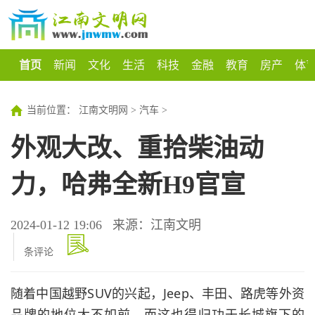
首页
新闻
文化
生活
科技
金融
教育
房产
体
当前位置：
江南文明网
>
汽车
>
外观大改、重拾柴油动
力，哈弗全新H9官宣
2024-01-12 19:06
来源：江南文明
条评论
随着中国越野SUV的兴起，
Jeep
、
丰田
、
路虎
等外资
品牌的地位大不如前，而这也得归功于
长城
旗下的