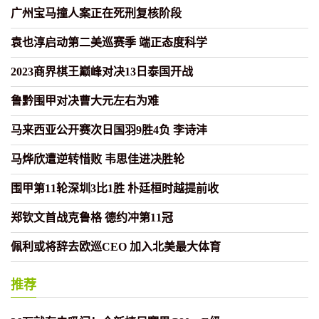
广州宝马撞人案正在死刑复核阶段
袁也淳启动第二美巡赛季 端正态度科学
2023商界棋王巅峰对决13日泰国开战
鲁黔围甲对决曹大元左右为难
马来西亚公开赛次日国羽9胜4负 李诗沣
马烨欣遭逆转惜败 韦思佳进决胜轮
围甲第11轮深圳3比1胜 朴廷桓时越提前收
郑钦文首战克鲁格 德约冲第11冠
佩利或将辞去欧巡CEO 加入北美最大体育
推荐