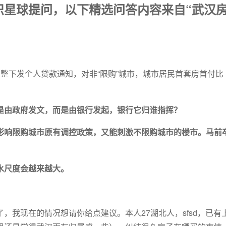
识星球提问，以下精选问答内容来自“武汉
整下发个人贷款通知，对非“限购”城市，城市居民首套房首付比
楼市调控：看全年调控基
孩子是有独立人格和思想的人，不
？
是由政府发文，而是由银行发起，银行它归谁指挥？
影响限购城市原有调控政策，又能刺激不限购城市的楼市。马前
水尺度会越来越大。
，我现在的情况想请你给点建议。本人27湖北人，sfsd，已有