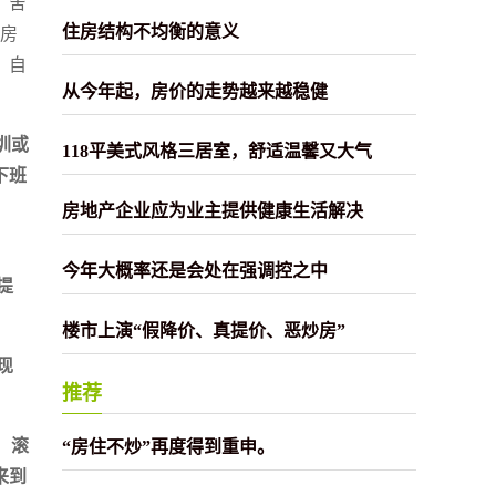
，舍
下房
住房结构不均衡的意义
，自
从今年起，房价的走势越来越稳健
圳或
118平美式风格三居室，舒适温馨又大气
下班
房地产企业应为业主提供健康生活解决
今年大概率还是会处在强调控之中
提
楼市上演“假降价、真提价、恶炒房”
现
推荐
，滚
“房住不炒”再度得到重申。
来到