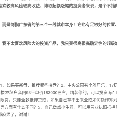
喜欢较高风险较高收益、博取超额涨幅的投资者来说，是个不错
。而是剑指广东省的第三个一线城市本身！它也有足够好的位置
言，我不太喜欢风险大的投资产品，我只买很高很高确定性的超级
:1、如果买新盘，推荐哪些楼盘？2、中央公园有个雅居乐，17
塔楼2梯6户套内93平单价183000左右，精装修的，可以投资吗？
庆限贷，只能全款抵押贷款，如果自己拿不出来全款如何操作筹
率等方面有什么不同？5、自己做点小生意，可以用营业执照抵押
添麻烦了，谢谢！