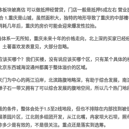
板块被高估 可以做抵押经营贷，门店一般是抵押5成左右 营业
合 1.重庆是山城，虽然面积大，独特的地形导致了重庆的中部槽
消耗几年后，重庆的房价可能会迎来爆发性拉抬。
格体系一无所知，重庆未来十年的价格走向，北上深的买家已经
，土著喜欢发表意见，大部分忽略。
岸应该买哪个？我们买楼，没有说应该买哪个区，只有某个具体的
北京东西城海淀通州都属于整体溢价的区域。
天门为中心的两江沿岸，北滨路腹地略深，有助于综合发展，南
弹子石一带又拥有了可以综合发展的腹地空间，所以几个热门地
的条件，整体会处于1.5至2线地段，但也不排除在内部找到被
展茶园片区，江北则多组团开发，从江北嘴，冉家坝大石坝，照
作多少是有效的，不是很关注。重点还是落实到选筹。