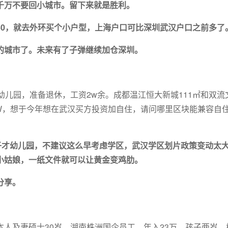
千万不要回小城市。留下来就是胜利。
60，就去外环买个小户型，上海户口可比深圳武汉户口之前多了
的城市了。未来有了子弹继续加仓深圳。
幼儿园，准备退休，工资2w余。成都温江恒大新城111㎡和双流
0W，想于今年想在武汉买方投资加自住，请问哪里区块能兼容自
子才幼儿园，不建议这么早考虑学区，武汉学区划片政策变动太
小姑娘，一纸文件就可以让黄金变鸡肋。
分享。
人及妻硕士30岁，湖南株洲国企员工，年入23万，孩子两岁，