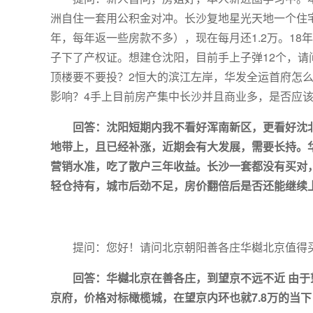
洲自住一套用公积金对冲。长沙复地星光天地一个住宅
年，每年返一些房款不多），现在每月还1.2万。18
子下了产权证。想建仓沈阳，目前手上子弹12个，请
顶楼要不要投？2恒大的滨江左岸，华发全运首府怎
影响？4手上目前房产集中长沙并且商业多，是否应
回答：沈阳短期内我不看好浑南新区，更看好沈
地带上，且已经补涨，近期会有大发展，需要长持。华
营销水准，吃了散户三年收益。长沙一套都没有买对
轻仓持有，城市后劲不足，房价翻倍后是否还能继续上
提问：您好！请问北京朝阳善各庄华樾北京值得
回答：华樾北京在善各庄，到望京不远不近 由
京府，价格对标橄榄城，在望京内环也就7.8万的当