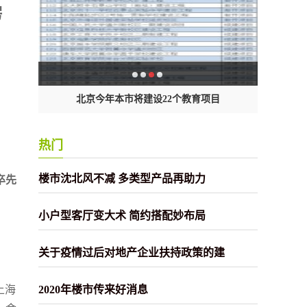
房
能随
北京今年本市将建设22个教育项目
小
热门
卒先
楼市沈北风不减 多类型产品再助力
小户型客厅变大术 简约搭配妙布局
关于疫情过后对地产企业扶持政策的建
上海
2020年楼市传来好消息