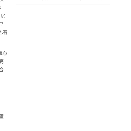
6
洲房
室？
也有
核心
高
合
望