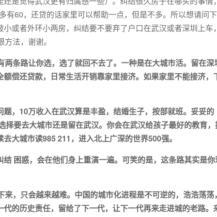
里还是觉得武汉更有归属感一些）。纠结很久房子在哪买的事情
不多有60，还贷的话家里可以帮助一点，但是不多。所以想请问
破小或者外环小两房，纠结要不要弃了户口在武汉或者深圳上车
限方法，谢谢。
，有两条路让你选，选了就回不去了。一种是在大城市活。留在深
全额偿还贷款，日常生活开销靠家里接济。如果家里不能接济，
问题，10万收入在武汉算是丰盈，结婚生子，按部就班。妥妥的
次选择要去大城市还是留在武汉。你会在武汉给孩子最好的教育，
大城市读985 211，进入北上广深的世界500强。
纠结 困惑，会在他们身上重演一遍。可笑的是，这条路其实是你
。
留下来，只会越来越难。中国的城市化进程是不可逆的，浩浩荡荡
一代的历史责任，留给了下一代，让下一代再来走进城的老路。