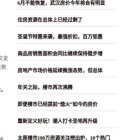
6月不能恢复，武汉房价今年将会有明显
。
住房资源在总体上已经过剩了
圣诞节特惠来袭，最强折扣，百万钜惠
商品房销售面积会同比继续保持稳步增
文星
住教
房地产市场价格延续微涨态势，但总体
年关之际，楼市再次沸腾
大。
即便楼市已经提前“熄火”如今的房价
重新定义好玩！潮人打卡圣地再升级
太原楼市180万房源关注榜出炉，10个热门
株