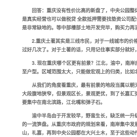
回答：重庆没有性价比高的新盘了，中央公园整体
是真实经营也可以做税贷 全款抵押需要找垫资公司配
是非常缺地的。等中部槽部土地开发完毕，购买力再
2.重庆土著其实是三线市民，对于一线城市的价
过好几次了。对于土著的话，只用记住事实部分就好
3. 现在重庆哪个区更有前景？江北，渝中，南
至户型。区域范围太大，只能做宏观上的归类，比如
从我们的角度看重庆，最有前景的地段当属以朝
大段腹地狭窄，但景观区长，景观更优，到了长嘉汇
要集中在南北滨路，江北嘴和弹子石。
渝中半岛由于开发较早，野蛮生长，缺乏统一升级
的一流笋盘。从重庆市政府的规划来看，南岸集中发
山，礼嘉，再到中央公园都在大兴土木，至于这些动