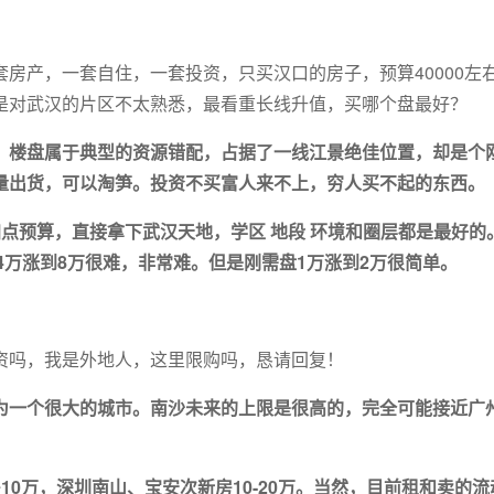
房产，一套自住，一套投资，只买汉口的房子，预算40000左
是对武汉的片区不太熟悉，最看重长线升值，买哪个盘最好？
。楼盘属于典型的资源错配，占据了一线江景绝佳位置，却是个
量出货，可以淘笋。投资不买富人来不上，穷人买不起的东西。
点预算，直接拿下武汉天地，学区 地段 环境和圈层都是最好的
4万涨到8万很难，非常难。但是刚需盘1万涨到2万很简单。
资吗，我是外地人，这里限购吗，恳请回复！
为一个很大的城市。南沙未来的上限是很高的，完全可能接近广
0万，深圳南山、宝安次新房10-20万。当然，目前租和卖的流