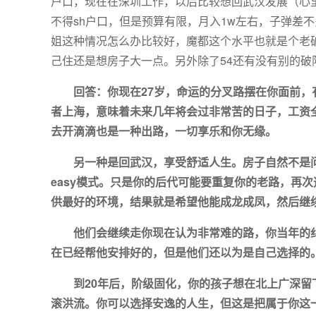
户口，现在在深圳工作，以后比较想回武汉发展（心
不得sh户口，但是预算有限，月入1w左右，子弹差
姐这种情况怎么办比较好，魔都这个水平也就是个老
己住还是想房子大一点。另外除了54还有没有别的破
回答：你现在27岁，命运的分叉路摆在你面前
者上海，意味着未来几年将会过非常苦的日子，工资
去开滴滴也是一种出路，一切享乐和你无缘。
另一种是回武汉，享受舒适人生。房子自然不是
easy模式。只是你的后代可能要重复你的老路，再
供最好的环境，结果就是希望他能成龙成凤，然后继续去
他们会继续走你现在认为非常难的路，你当年的
在已经帮他安排好的，但是他们还以为是自己选择的
到20年后，阶级固化，你的孩子想在北上广深
滚洪流。你可以选择安逸的人生，但这是把属于你这