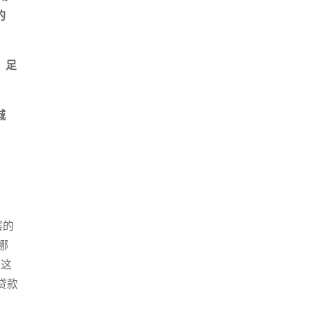
的
、足
城
层的
哪
到这
贷款