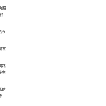
执照
谷
经历
楼甚
滨路
段主
低估
母