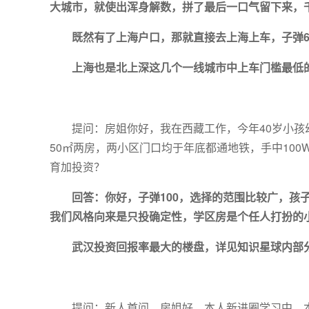
大城市，就使出浑身解数，拼了最后一口气留下来，
既然有了上海户口，那就直接去上海上车，子弹
上海也是北上深这几个一线城市中上车门槛最低
提问：房姐你好，我在西藏工作，今年40岁小孩
50㎡两房，两小区门口均于年底都通地铁，手中10
育加投资？
回答：你好，子弹100，选择的范围比较广，孩
我们风格向来是只投确定性，学区房是个任人打扮的
武汉投资回报率最大的楼盘，详见知识星球内部
提问：新人首问，房姐好，本人新进圈学习中。本