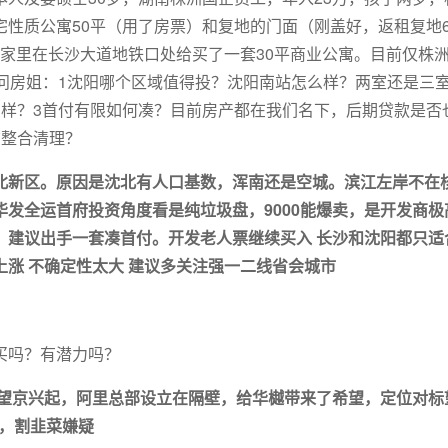
性质公寓50平（用了房票）和复地的门面（刚盖好，返租复地
年家里在长沙大道地铁口处给买了一套30平商业公寓。目前仅株
问房姐：1沈阳哪个区域值得投？沈阳南站怎么样？两室还是三
么样？3首付有限如何凑？目前房产都在我们名下，后期贷款是否
该整合清理？
北新区。原因是沈北有人口基数，浑南还是空城。滨江左岸不在
发全运首府投资角度看是纯垃圾盘，9000能爆卖，是开发商极
，建议出手一套凑首付。开发老人票继续买入 长沙和沈阳都只适
涨 不确定性太大 建议多关注强一二线省会城市
买吗？有潜力吗？
于望京兴起，阿里总部设立在隔壁，给华樾带来了希望，定位对标
下，割韭菜嫌疑