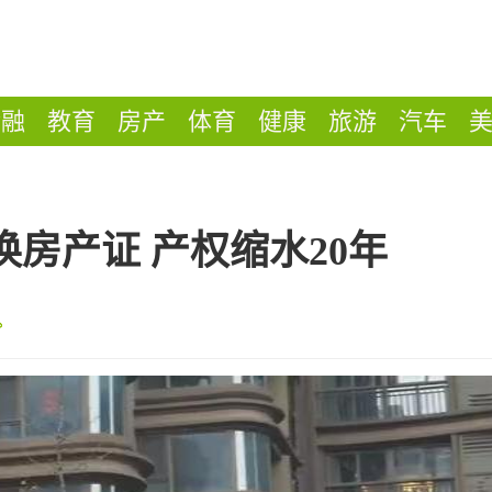
金融
教育
房产
体育
健康
旅游
汽车
房产证 产权缩水20年