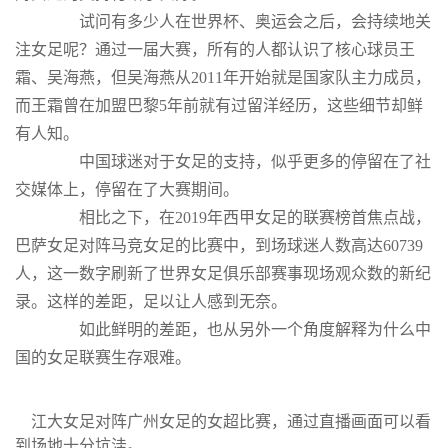
试问有多少人在世界杯、奥运会之后，会持续地关
注女足呢？通过一届大赛，所有的人都认识了核心球员王
霜、吴海燕，但吴海燕从2011年开始就是国家队主力成员，
而王霜曾在加盟巴黎5年前就有过留洋经历，这些细节却鲜
有人知。
中国球迷对于女足的支持，似乎更多的停留在了社
交媒体上，停留在了大赛期间。
相比之下，在2019年西甲女足的联赛榜首焦点战，
巴萨女足对阵马竞女足的比赛中，到场球迷人数高达60739
人，这一数字刷新了世界女足俱乐部赛事现场观众数的新纪
录。这样的差距，足以让人感到无奈。
如此鲜明的差距，也从另外一个角度解释为什么中
国的女足联赛生存艰难。
江大女足对阵广州女足的女超比赛，通过直播画面可以看
到场地十分坑洼。