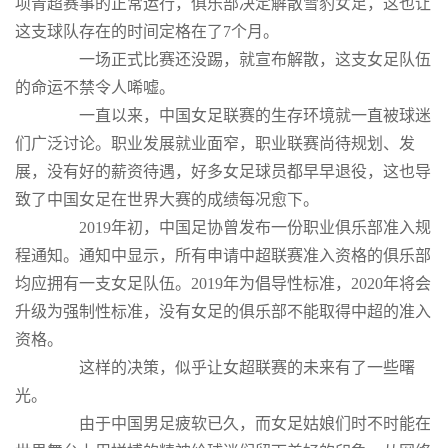
项青超赛事的正常运行，俱乐部决定解散雪豹女足，这也让
这支球队存在的时间定格在了7个月。
一场正式比赛还没踢，就宣布解散，这支女足队伍
的命运不禁令人唏嘘。
一直以来，中国女足联赛的生存环境就一直被球迷
们广泛讨论。职业发展就业面窄，职业联赛尚待规划、发
展，没有好的薪资待遇，好多女足球员都早早退役，这也导
致了中国女足在世界大赛的成绩每况愈下。
2019年初，中国足协曾发布一份职业俱乐部准入规
程通知。通知中显示，所有申请中超联赛准入资格的俱乐部
均应拥有一支女足队伍。2019年为倡导性标准，2020年将会
升级为强制性标准，没有女足的俱乐部不能取得中超的准入
资格。
这样的决策，似乎让女超联赛的未来有了一些曙
光。
由于中国男足疲软已久，而女足姑娘们时不时能在