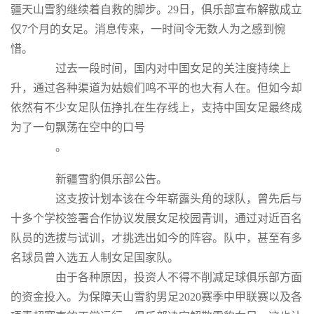
疆天山雪豹继续着自救的脚步。29日，俱乐部宣布解散成立
仅7个月的女足。消息传来，一时间令无数人为之感到惋
惜。
过去一段时间，国内对中国女足的关注度持续上
升，通过各种渠道为姑娘们鸣不平的也大有人在。但如今却
依然有不少女足队伍挣扎在生存线上，支持中国女足最终成
为了一句飘荡在空中的口号
。
新疆雪豹俱乐部公告。
这支按计划本该在今年崭露头角的球队，曾先后与
十多个学校签署合作协议发展女足校园青训，通过对近百名
队员的选拔与试训，才挑选出如今的阵容。队中，甚至有多
名球员曾入选五人制女足国家队。
由于各种原因，投资人不得不削减足球俱乐部方面
的资金投入。为保障天山雪豹男足2020赛季中甲联赛以及各