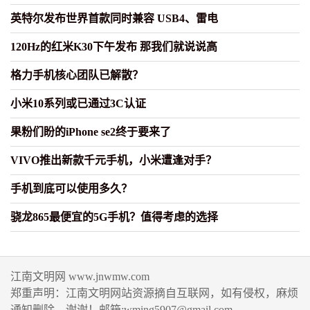
英特尔发布世界首款同时兼容 USB4、雷电
120Hz的红米K30下午发布 那我们就说说高
格力手机核心团队已解散？
小米10系列或已通过3C认证
果粉们盼的iPhone se2终于要来了
VIVO推出新款千元手机，小米遭逢对手？
手机到底可以使用多久？
骁龙865最便宜的5G手机？值得考虑的选择
江南文明网 www.jnwmw.com
郑重声明：江南文明网站资源摘自互联网，如有侵权，麻烦
通知删除，谢谢！邮箱:wming5907@gmail.com