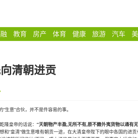
金融
教育
房产
体育
健康
旅游
汽车
先向清朝进贡
的“生意”合伙，并不是件容易的事。
乾隆皇帝的话说：
“天朝物产丰盈,无所不有,原不籍外夷货物以通有无
想和“皇清”做生意唯有朝贡一途，在大清皇帝陛下的眼中各国的进贡