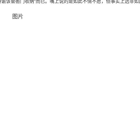
特谕该管衙门收纳”而已。嘴上说的是如此不情不愿，但事实上远非如
不断，至今依旧封神
200年前，各国为何争先向清朝进