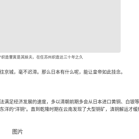
江宁织造曹寅是其妹夫，在任苏州织造达三十年之久
往京城，毫不迟滞。那么日本有什么呢，能让皇帝如此挂念。
法满足经济发展的速度，多以清朝前期多会从日本进口黄铜、白银
东洋的“洋铜”。直到乾隆时期在云南发现了大型铜矿，滇铜解运才缓