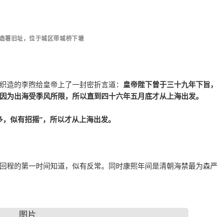
织造署旧址，位于城区带城桥下塘
织造的李煦给皇帝上了一封密折言道：
皇帝陛下曾于三十九年下旨
因为出海受季风所限，所以直到四十六年五月底才从上海出发。
多，似有招摇”，所以才从上海出发。
回程的第一时间知道，似有反常。同时康熙年间是清朝海禁最为森