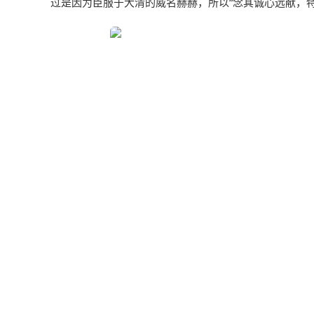
过是因为臣服于大清的威名赫赫，所以“念其诚心远献，
一生绯闻