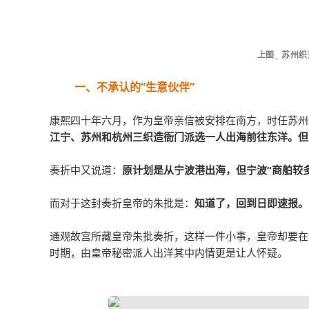
上图_ 苏州
一、不承认的“生意伙伴”
康熙四十年六月，作为皇帝亲信被安排在南方，时任苏州
江宁、苏州和杭州三织造衙门派选一人出海前往东洋。但
奏折中又说道：
原计划是从宁波港出海，但宁波“商舶较
而对于这封奏折皇帝的朱批是：
知道了，回到日即速报。
通观故宫所藏皇帝朱批奏折，这样一件小事，皇帝却要在
时期，由皇帝秘密派人出洋其中内情更是让人怀疑。