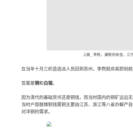
上图_ 李煦，康熙的亲信，
在当年十月三织造选派人员回到苏州，李煦就命其即刻前
答案是
铜
和
白银
。
因为清代的基础货币还是铜钱，而当时国内的铜矿远远无
当时户部鼓铸制钱需铜主要由江苏、浙江等八省办解产自
对洋铜的需求。