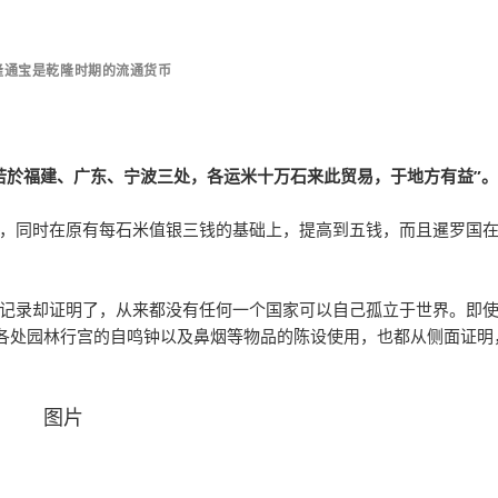
乾隆通宝是乾隆时期的流通货币
若於福建、广东、宁波三处，各运米十万石来此贸易，于地方有益”。
，同时在原有每石米值银三钱的基础上，提高到五钱，而且暹罗国
记录却证明了，从来都没有任何一个国家可以自己孤立于世界。即
及各处园林行宫的自鸣钟以及鼻烟等物品的陈设使用，也都从侧面证明