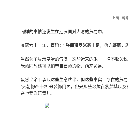
上图_ 
同样的事情还发生在暹罗国对大清的贸易中。
康熙六十一年，奉旨：
“朕闻暹罗米甚丰足，价亦甚贱，
当然为了显示皇清的气魄，这些运来的米，一律不收关税
米的同时还可以捎带自己的货物，前来贸易。
虽然皇帝不承认这些生意伙伴，但这些事实上存在的贸易
“天朝物产丰盈”来装饰门面，但是那些珍藏在紫禁城以
帝也爱洋玩意儿。