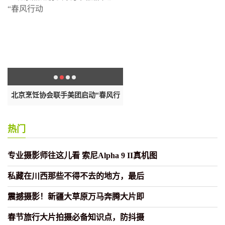
境
北京烹饪协会联手美团启动“春风行
新疆克孜勒苏州阿图什市发生3.
动
震
热门
专业摄影师往这儿看 索尼Alpha 9 II真机图
私藏在川西那些不得不去的地方，最后
震撼摄影！新疆大草原万马奔腾大片即
春节旅行大片拍摄必备知识点，防抖摄