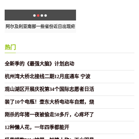
阿尔及利亚南部一些省份近日出现疟
全球新冠肺炎确诊病例新增2227
疾
热门
全新季的《最强大脑》计划启动
杭州湾大桥北接线二期12月底通车 宁波
观山湖区开展庆祝第34个国际志愿者日活
装了10个电瓶！壶东大桥电动车自燃，烧
刚杀的年猪一夜被偷走50多斤，心疼坏了
12种懒人花，一年四季都能开