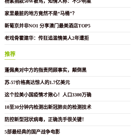
杨紫捐款50W被骂，知情人称：不少明星
家里最脏的地方竟然不是“马桶”？
新葡京并非NO1 分享澳门最美酒店TOP5
老戏骨霍建华：传狂追滥情美人2年遭拒
推荐
蓬佩奥对中方的指责罔顾事实，颠倒黑
苏-57价格高达惊人的1.7亿美元
这个拉美小国疫情才揪心！人口3300万确
10至30分钟内检测出新冠肺炎的检测技术
防控新型冠状病毒，正确洗手很关键！
5部最经典的国产战争电影