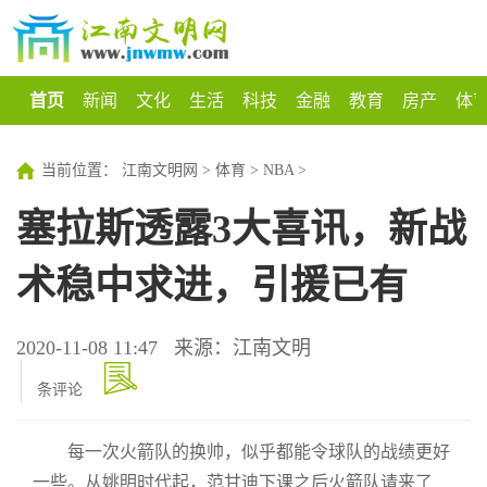
首页
新闻
文化
生活
科技
金融
教育
房产
体
当前位置：
江南文明网
>
体育
>
NBA
>
塞拉斯透露3大喜讯，新战
术稳中求进，引援已有
2020-11-08 11:47
来源：江南文明
条评论
每一次火箭队的换帅，似乎都能令球队的战绩更好
一些。从姚明时代起，范甘迪下课之后火箭队请来了