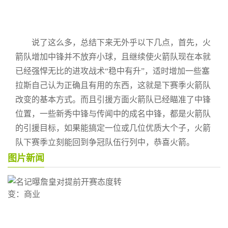
说了这么多，总结下来无外乎以下几点，首先，火
箭队增加中锋并不放弃小球，且继续使火箭队现在本就
已经强悍无比的进攻战术“稳中有升”，适时增加一些塞
拉斯自己认为正确且有用的东西，这就是下赛季火箭队
改变的基本方式。而且引援方面火箭队已经瞄准了中锋
位置，一些新秀中锋与传闻中的成名中锋，都是火箭队
的引援目标，如果能搞定一位或几位优质大个子，火箭
队下赛季立刻能回到争冠队伍行列中，恭喜火箭。
图片新闻