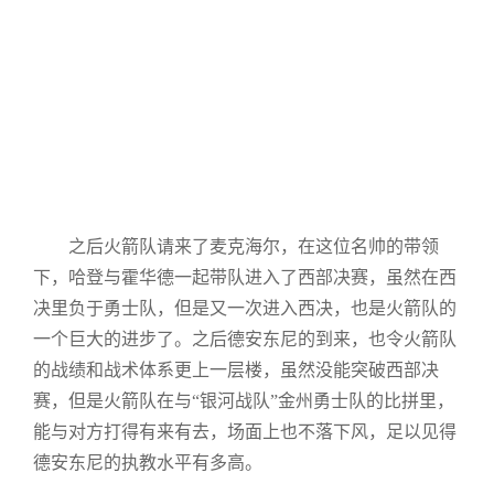
之后火箭队请来了麦克海尔，在这位名帅的带领
下，哈登与霍华德一起带队进入了西部决赛，虽然在西
决里负于勇士队，但是又一次进入西决，也是火箭队的
一个巨大的进步了。之后德安东尼的到来，也令火箭队
的战绩和战术体系更上一层楼，虽然没能突破西部决
赛，但是火箭队在与“银河战队”金州勇士队的比拼里，
能与对方打得有来有去，场面上也不落下风，足以见得
德安东尼的执教水平有多高。