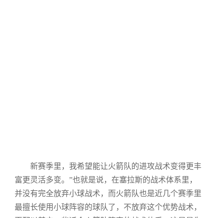
新赛季里，我希望能让火箭队的进攻战术变得更丰
富更灵活多变。”也就是说，在塞拉斯的战术体系里，
并没有完全放弃小球战术，而火箭队也是近几个赛季里
最擅长使用小球阵容的球队了，不放弃这个优势战术，