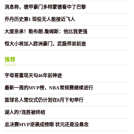
消息称，德甲豪门多特蒙德看中了巴黎
乔丹历史第1 现役无人能接近飞人
大度亲承！勒布朗-詹姆斯：他比我更强
恒大小将加入欧洲豪门，武磊师弟前途
推荐
字母哥重现天勾46年前神迹
最新一周的MVP榜，NBA常规赛继续进行
篮球名人堂仪式仍计划在8月下旬举行
湖人的7连胜被终结
总决赛MVP逆袭成榜眼 状元还是没悬念