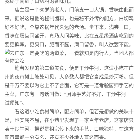
我终于闻到了白切鸡的香味儿。
店主是一个60岁的老人，门前支一口大锅，香味由此而
来，据说这是他的秘制卤料，也是秘不外传的配方，白切鸡
好不好吃，全靠这锅年代久远的老汤。坐下来，浅尝一口，
香味在唇齿间盛开，真乃人间美味，比在五星级酒店吃到的
要更鲜嫩，更爽口，肥而不腻，满口留香，叫人欲罢不能。
笔者发现的第二道美食，便是干炒牛河，这道小吃在广
州的夜市摊上随处可见，大多数人都把它当成是炒河粉。但
是千万不要以为它上不了台面，它可是一道考验厨师手艺的
主菜，广东有一句话叫做：“厨师手艺好不好，干炒牛河一
试便知”。
看这道小吃食材简单，配方简单，但若是想做的美味十
足，也实属不易，在小巷里发现了一家百年老店，这家店只
卖干炒牛河，据说是祖宗传下来的手艺，口味独特，在这方
圆百里都十分有名，还有不少外地人慕名而来。