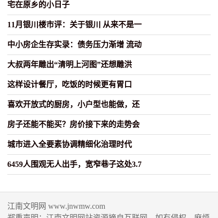
宅在原乡的小日子
11月银川楼市评：关于银川 从来不是一
中小房企生存实录：债务压力渐增 流动
大叔两年雕出“清明上河图”还想雕洪
这样设计餐厅，吃饭的时候更有胃口
喜欢开放式的厨房，小户型也能做，还
房子还能不能买？房价接下来的走势会
城市进入全要素协调精细化治理时代
6459人围观无人出手，宽窄巷子这处3.7
江南文明网 www.jnwmw.com
郑重声明：江南文明网站资源摘自互联网，如有侵权，麻烦