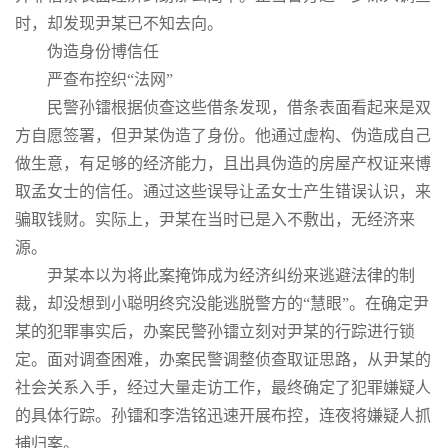
时，却发现尹某已不知去向。
伪造身份博信任
严查布控织“法网”
民警孙镭根据侦查这些借条发现，借条表面看起来是双
方自愿签署，但尹某伪造了身份。他通过虚构、伪造成自己
做生意，有足够的经济能力，且出具伪造的房屋产权证来博
取孟女士的信任。通过这些误导让孟女士产生错误认识，来
骗取钱财。实际上，尹某在当时已是入不敷出，无经济来
源。
尹某本以为将此案掩饰成为经济纠纷来逃避法律的制
裁，却没想到小聪明终究没能逃脱警方的“慧眼”。在确定尹
某的犯罪事实后，办案民警孙镭立刻对尹某的行踪进行锁
定。面对调查困难，办案民警调整侦查取证思路，从尹某的
社会关系入手，经过大量走访工作，最终确定了犯罪嫌疑人
的具体行踪。孙镭和李浩铭迅速开展布控，连夜将嫌疑人抓
捕归案。