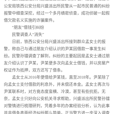
公安局铁西公安分局兴盛派出所民警从一起市民普通的纠纷
报警中细查深挖，经过一个多月缜密侦查，成功侦破一起假
借欠款名义实施的诈骗案件。
“朋友”借钱引纠纷
民警调查人“消失”
日前，铁西公安分局兴盛派出所接到群众孟女士的报
警，称自己与通过朋友介绍认识的尹某因借款一事发生纠
纷。民警孙镭调查了解到，纠纷的主要起因是孟女士通过朋
友介绍认识了尹某，尹某便多次向孟女士借钱，并以房屋产
权证作为抵押，双方还写了借条。
孟女士从2016年便借给尹某钱，直至2018年。尹某除了
向孟女士支付借款的利息外，并未偿还本金。孟女士再次与
尹某联系时，对方竟态度蛮横、冷漠，甚至有些抗拒。无
奈，孟女士只好向公安机关寻求帮助，兴盛派出所民警孙镭
对警情进行梳理研判，凭着多年的办案经验分析，认为此事
并非借条表面经济纠纷那么简单。正当警方进一步深入调查