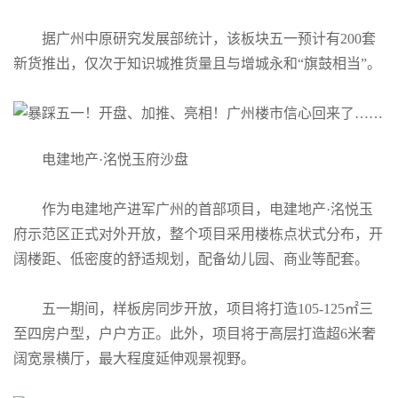
据广州中原研究发展部统计，该板块五一预计有200套
新货推出，仅次于知识城推货量且与增城永和“旗鼓相当”。
电建地产·洺悦玉府沙盘
作为电建地产进军广州的首部项目，电建地产·洺悦玉
府示范区正式对外开放，整个项目采用楼栋点状式分布，开
阔楼距、低密度的舒适规划，配备幼儿园、商业等配套。
五一期间，样板房同步开放，项目将打造105-125㎡三
至四房户型，户户方正。此外，项目将于高层打造超6米奢
阔宽景横厅，最大程度延伸观景视野。