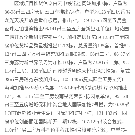
区域项目推货信息白云中铁诺德阅泷加推7栋，户型为
80-98㎡三四房天健云山府推出A4栋，户型为123㎡四房番禺
龙光天璞开放叠墅样板房，推出7#，159-176㎡四至五房叠
墅珠江铂世湾推出96-141㎡三至五房全新望江单位广地花园
三期开放全新组团营销中心，加推高层洋房89-123㎡三至四
房单位黄埔品秀星樾推出11/12栋，总货量约135套，首推82-
124㎡三四房万科幸福誉加推五期B9栋，66㎡二房、86-87㎡
三房荔湾新世界凯粤湾加推D3栋，户型为73-81㎡二房、92-
114㎡三房、138㎡四房南沙越秀明珠天悦江湾加推5#，复式
98㎡三房越秀东坡加推9#，105-140㎡复式四至五房星河山
海湾加推36/38栋小高层，124-149㎡四房绿城柳岸晓风推出
12#，96-123㎡二至三房领南星河荣誉7栋园景单位，95-128
㎡三至五房增城保利中海金地大国璟加推7号楼，为29-58㎡
LOFT商办物业合生湖山国际加推6期14栋，121-132㎡三四
房单位创基丽江国际新开二期12栋，107-129㎡咬合复式，
110㎡平层三房万科金色里程加推4号楼部分房源，户型75-