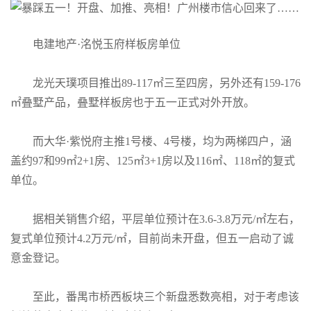
电建地产·洺悦玉府样板房单位
龙光天璞项目推出89-117㎡三至四房，另外还有159-176
㎡叠墅产品，叠墅样板房也于五一正式对外开放。
而大华·紫悦府主推1号楼、4号楼，均为两梯四户，涵
盖约97和99㎡2+1房、125㎡3+1房以及116㎡、118㎡的复式
单位。
据相关销售介绍，平层单位预计在3.6-3.8万元/㎡左右，
复式单位预计4.2万元/㎡，目前尚未开盘，但五一启动了诚
意金登记。
至此，番禺市桥西板块三个新盘悉数亮相，对于考虑该