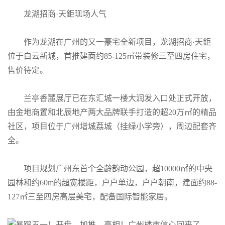
龙湖招商·天鉅现场人气
作为龙湖在广州的又一豪宅全新项目，龙湖招商·天鉅
位于白云新城，首推建面约85-125㎡带装修三至四房住宅，
售价待定。
兰亭香麓展厅已在东汇城一楼大润发入口处正式开放，
由金地商置和北辰地产两大品牌联手打造的超20万㎡的精品
社区，项目位于广州增城荔城（挂绿小学旁），周边配套齐
全。
项目规划广州东首个全龄韵动公园，超10000㎡的中央
园林和约60m的超宽楼距，户户单边，户户朝南，建面约88-
127㎡三至四房高层美宅，配备国际智能家居。