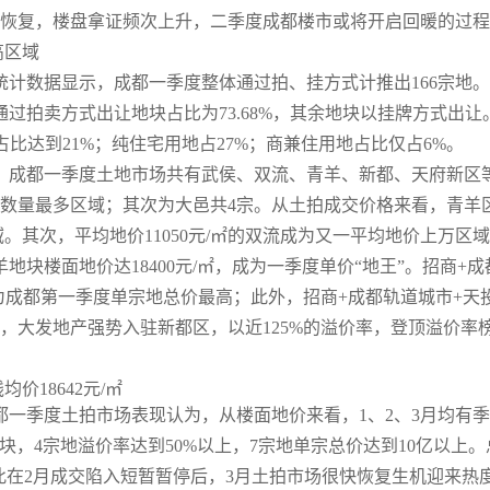
售恢复，楼盘拿证频次上升，二季度成都楼市或将开启回暖的过
高区域
》统计数据显示，成都一季度整体通过拍、挂方式计推出166宗地
通过拍卖方式出让地块占比为73.68%，其余地块以挂牌方式出让
占比达到21%；纯住宅用地占27%；商兼住用地占比仅占6%。
英国计划在未来几天内开始全面解
，成都一季度土地市场共有武侯、双流、青羊、新都、天府新区等
数量最多区域；其次为大邑共4宗。从土拍成交价格来看，青羊
域。其次，平均地价11050元/㎡的双流成为又一平均地价上万区
地块楼面地价达18400元/㎡，成为一季度单价“地王”。招商+成
，为成都第一季度单宗地总价最高；此外，招商+成都轨道城市+天
，大发地产强势入驻新都区，以近125%的溢价率，登顶溢价率
都一季度土拍市场表现认为，从楼面地价来看，1、2、3月均有
块，4宗地溢价率达到50%以上，7宗地单宗总价达到10亿以上。
此在2月成交陷入短暂暂停后，3月土拍市场很快恢复生机迎来热