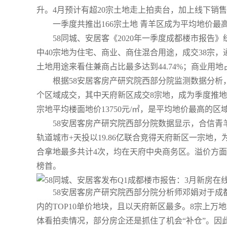
升。4月预计有超20宗土地走上拍卖台，加上线下销
一季度共推出166宗土地 青羊区成为平均地价最
58同城、安居客《2020年一季度成都楼市报告
中40宗地为住宅、商业、商住混合用途，成交38宗，
土地用途来看住兼商占比最多达到44.74%；商业用地
根据58安居客房产研究院西部分院监测数据分析
个区域成交，其中天府新区成交8宗地，成为季度推地
宗地平均楼面地价13750元/㎡，是平均地价最高的区
58安居客房产研究院西部分院数据显示，合信青羊
轨道城市+天投以19.86亿联合竞得天府新区一宗地
合拿地最多共计4次，均在天府中央商务区。溢价方面
榜首。
58安居客房产研究院西部分院分析师邓娟对于成
内的TOP10单价地块，且以天府新区最多。8宗上万地
体看拍卖情况，部分房企还是抓住了机会“补仓”。因