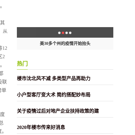
程。
。其
。从
封
美30多个州的疫情开始抬头
12
区2
热门
域。
都
楼市沈北风不减 多类型产品再助力
投联
榜单
小户型客厅变大术 简约搭配妙布局
关于疫情过后对地产企业扶持政策的建
季度
总
2020年楼市传来好消息
度。