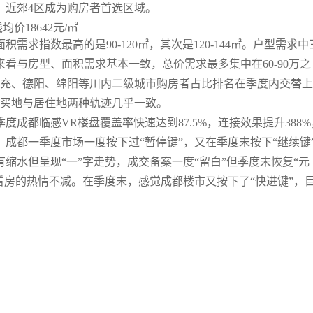
，近郊4区成为购房者首选区域。
需求指数最高的是90-120㎡，其次是120-144㎡。户型需求中
看与房型、面积需求基本一致，总价需求最多集中在60-90万之
南充、德阳、绵阳等川内二级城市购房者占比排名在季度内交替上
购买地与居住地两种轨迹几乎一致。
度成都临感VR楼盘覆盖率快速达到87.5%，连接效果提升388%
成都一季度市场一度按下过“暂停键”，又在季度末按下“继续键
缩水但呈现“一”字走势，成交备案一度“留白”但季度末恢复“元
看房的热情不减。在季度末，感觉成都楼市又按下了“快进键”，