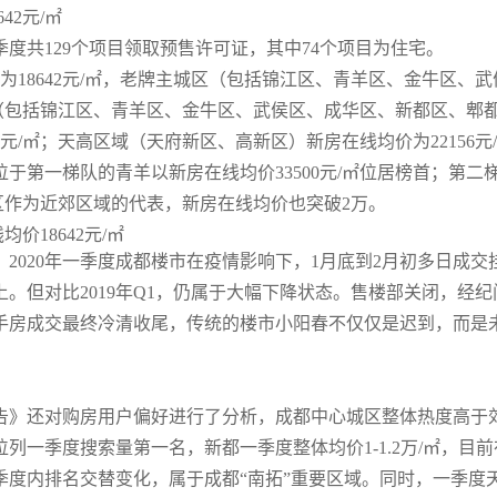
42元/㎡
度共129个项目领取预售许可证，其中74个项目为住宅。
为18642元/㎡，老牌主城区（包括锦江区、青羊区、金牛区、武
城区（包括锦江区、青羊区、金牛区、武侯区、成华区、新都区、郫
元/㎡；天高区域（天府新区、高新区）新房在线均价为22156元/
于第一梯队的青羊以新房在线均价33500元/㎡位居榜首；第二
新区作为近郊区域的代表，新房在线均价也突破2万。
2020年一季度成都楼市在疫情影响下，1月底到2月初多日成交
上。但对比2019年Q1，仍属于大幅下降状态。售楼部关闭，经纪
二手房成交最终冷清收尾，传统的楼市小阳春不仅仅是迟到，而是
市报告》还对购房用户偏好进行了分析，成都中心城区整体热度高于
一季度搜索量第一名，新都一季度整体均价1-1.2万/㎡，目前
度内排名交替变化，属于成都“南拓”重要区域。同时，一季度