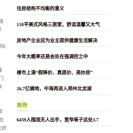
住房结构不均衡的意义
侯
118平美式风格三居室，舒适温馨又大气
都
房地产企业应为业主提供健康生活解决
梯队
今年大概率还是会处在强调控之中
挂
楼市上演“假降价、真提价、恶炒房”
门
未
26.7亿摘地，中海再进入郑州北龙湖
推荐
郊
在
6459人围观无人出手，宽窄巷子这处3.7
天府