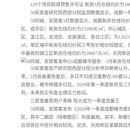
129个项目取得预售许可证 新房3月在线均价为186
58安居客研究院西部分院监测数据显示，成都一季
58同城、安居客3月数据显示，成都新房在线均价
区、成华区）新房在线均价为25180元/㎡；中心
区、温江区、双流区、龙泉驿区、青白江区）为12023
㎡。单区域中新房在线均价前三甲房价相对较稳定，位
中最高的锦江区新房在线均价为28687元/㎡，天府
58安居客房产研究院西部分院分析师刘艳艳认为，
零，2月底备案恢复后，多日平均成交套数在500套以
店歇业，楼市停摆多日后，2020年第一季度新房及
到，未来房企年度业绩压力依旧。
三居室最受用户青睐 恒大成为一季度流量王
58同城、安居客发布《2020年一季度成都楼
区，其中二圈层（除郫都区）热度最高。其中，新都位列
近郊各区中房价相对较低。双流、天府新区紧跟其后季