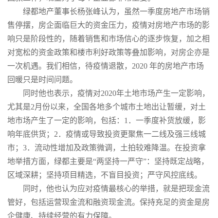
绿都地产董事长杨张峰认为，虽然一季度房地产市场销
售停摆，房企面临巨大的资金压力，疫情对房地产市场的影
响只是阶段性的，随着销售和市场信心的逐步恢复，加之相
对宽松的资金政策和楼市利好政策等叠加影响，对房企亦是
一次机遇。我们相信，待疫情退散，2020 年的房地产市场
回暖只是时间问题。
同时他也表示，疫情对2020年土地市场产生一定影响，
尤其是2月份以来，全国各地多个城市土地出让暂缓，对土
地市场产生了一定的影响，包括：1．一季度补货放缓，影
响年底供货；2．疫情或导致投资更聚焦一二线及强三线城
市；3．流动性增加及政策微调，土拍较难降温。在投资拿
地举措方面，绿都主要是“两坚持一严守”：坚持既定战略，
区域深耕；坚持项目精选，不盲目投资；严守风控底线。
同时，他也认为应对疫情最核心的举措，就是把现金流
管好，包括运营现金流和融资现金流。保持充足的资金是房
企健康、持续经营的有力保障。