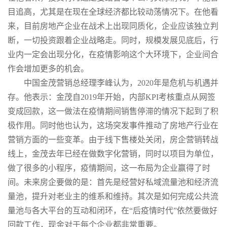
目追高，尤其是在现在全球经济都比较动荡情况下。在他看
来，目前房地产企业在战术上出现同质化，企业应该独立判
断，一切投资跟着企业战略走。同时，规模发展见底后，行
业内一定会出现分化，在疫情影响这个大环境下，企业间合
作会增加更多的机会。
中国金茂营销总经理李峰认为，2020年是危机与机遇并
存。他表示：金茂自2019年开始，内部KPI考核重点从网签
变成回款，这一做法在疫情期间销售停滞的情况下起到了积
极作用。同时他也认为，这场突发事件推动了房地产行业在
营销方面的一些变革。由于线下售楼处关闭，房企营销转战
线上，金茂去年已经在做数字化营销，同时以项目为单位，
做了很多的小程序，疫情期间，这一布局为企业赢得了时
间。未来房企要做的是：首先是经营好私域流量池和经济流
量池，提升对老业主的维系和维持。其次是如何完成公共流
量池与各大平台的互动和闭环，在“后疫情时代”依然要做好
回款工作，现金对于每个企业都非常重要。