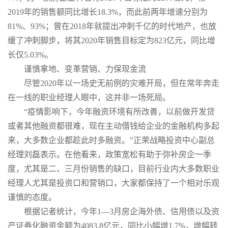
2019年的销售额同比增长18.3%，而此前两年增速分别为
81%、93%；曾在2018年就提出冲刺千亿的时代地产，也放
缓了冲刺脚步，将其2020年销售目标定为823亿元，同比增
长仅5.03%。
谨慎拿地、变革营销、力保现金流
尽管2020年以一场史无前例的灾难开局，但在常年奔走
在一线的职业经理人眼中，这并非一场死局。
“疫情影响下，今年融资环境有所改善，以前做开发贷
或者其他融资都很难，现在主动借钱给企业的金融机构多起
来，大多数企业都趁此时多融资。”正荣战略投资中心副总
经理刘磊表示。在他看来，政策宽松有助于弥补房企一季
度，尤其是二、三月份销售的缺口，目前行业内大多数职业
经理人尤其是投资口和营销口，大家都保持了一个相对乐观
谨慎的态度。
根据记者统计，今年1—3月房企海外债、信用债以及资
产证券化融资金额为4083.8亿元，同比小幅增1.7%，增幅转