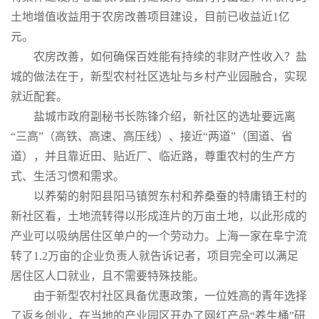
土地增值收益用于农房改善项目建设，目前已收益近1亿
元。
农房改善，如何确保百姓能有持续的非财产性收入？盐
城的做法在于，新型农村社区选址与乡村产业园融合，实现
就近配套。
盐城市政府副秘书长陈锋介绍，新社区的选址要远离
“三高”（高铁、高速、高压线）、接近“两道”（国道、省
道），并且靠近田、贴近厂、临近路，尊重农村的生产方
式、生活习惯和需求。
以养菊的射阳县阳马镇贺东村和养桑蚕的特庸镇王村的
新社区看，土地流转得以形成连片的万亩土地，以此形成的
产业可以吸纳居住区单户的一个劳动力。上海一家在阜宁流
转了1.2万亩的企业负责人就告诉记者，项目完全可以满足
居住区人口就业，且不需要特殊技能。
由于新型农村社区具备优惠政策，一位姓高的青年选择
了返乡创业，在当地的产业园区开办了网红产品“养生桶”研