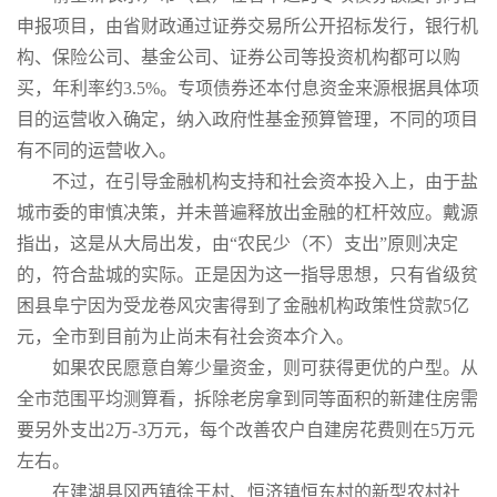
申报项目，由省财政通过证券交易所公开招标发行，银行机
构、保险公司、基金公司、证券公司等投资机构都可以购
买，年利率约3.5%。专项债券还本付息资金来源根据具体项
目的运营收入确定，纳入政府性基金预算管理，不同的项目
有不同的运营收入。
不过，在引导金融机构支持和社会资本投入上，由于盐
城市委的审慎决策，并未普遍释放出金融的杠杆效应。戴源
指出，这是从大局出发，由“农民少（不）支出”原则决定
的，符合盐城的实际。正是因为这一指导思想，只有省级贫
困县阜宁因为受龙卷风灾害得到了金融机构政策性贷款5亿
元，全市到目前为止尚未有社会资本介入。
如果农民愿意自筹少量资金，则可获得更优的户型。从
全市范围平均测算看，拆除老房拿到同等面积的新建住房需
要另外支出2万-3万元，每个改善农户自建房花费则在5万元
左右。
在建湖县冈西镇徐王村、恒济镇恒东村的新型农村社