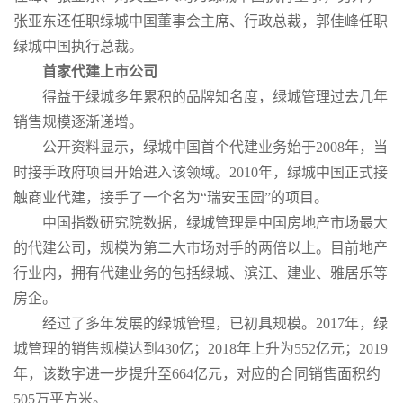
张亚东还任职绿城中国董事会主席、行政总裁，郭佳峰任职
绿城中国执行总裁。
首家代建上市公司
得益于绿城多年累积的品牌知名度，绿城管理过去几年
销售规模逐渐递增。
公开资料显示，绿城中国首个代建业务始于2008年，当
时接手政府项目开始进入该领域。2010年，绿城中国正式接
触商业代建，接手了一个名为“瑞安玉园”的项目。
中国指数研究院数据，绿城管理是中国房地产市场最大
的代建公司，规模为第二大市场对手的两倍以上。目前地产
行业内，拥有代建业务的包括绿城、滨江、建业、雅居乐等
房企。
经过了多年发展的绿城管理，已初具规模。2017年，绿
城管理的销售规模达到430亿；2018年上升为552亿元；2019
年，该数字进一步提升至664亿元，对应的合同销售面积约
505万平方米。