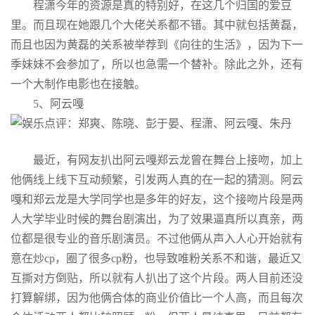
程潇今年的资源是真的特别好，在这几个归国的爱豆
里。而且现在她跟几个大佬关系都不错。其中就包括黄磊，
而且也因为黄磊的关系被举荐到《向往的生活》，因为下一
季妹妹不会参加了，所以也急需一个替补。除此之外，还有
一个大制作电影也在接触。
5、阿云嘎
最近，有网友扒出阿云嘎郑云龙曾在舞台上接吻，加上
他俩线上线下互动频繁，引发两人真的在一起的猜测。阿云
嘎和郑云龙是大学同学也是多年的好友，这个接吻片段是两
人大学毕业时候的舞台剧演出，为了效果逼真所以真亲，两
位都是很专业的音乐剧演员。不过他俩从声入人心开始就有
意在炒cp，圈了很多cp粉，也导致唯粉关系不和谐，最近又
互撕对方倒贴，所以就有人扒出了这个片段。两人目前还没
打算解绑，因为他俩合体的商业价值比一个人高，而且每次