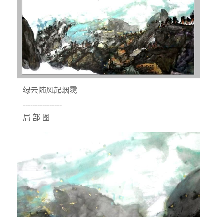
绿云随风起烟霭
----------------
局 部 图