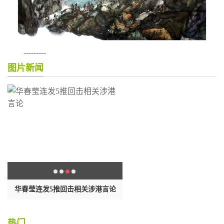
---------
图片新闻
场
华春莹连发5推回击相关涉港言论
透视浙江省查处家风不正典型
热门