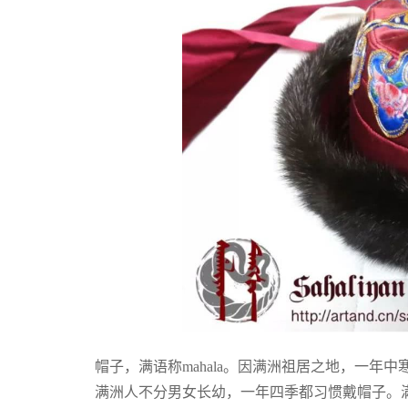
台湾“名嘴”
帽子，满语称mahala。因满洲祖居之地，一
满洲人不分男女长幼，一年四季都习惯戴帽子。