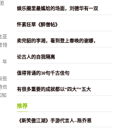
团
娱乐圈里最尴尬的场面，刘德华有一双
怀素狂草《醉僧帖》
北亚
卖完貂的李湘，看到登上春晚的谢娜，
管翎
论古人的自我隔离
，年
值得背诵的30句千古佳句
有些
胞也
有很多重要的成就都以“四大”“五大
和知
推荐
《新笑傲江湖》手游代言人--陈乔恩