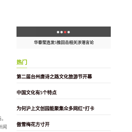
场所
华春莹连发5推回击相关涉港言论
透
热门
第二届台州唐诗之路文化旅游节开幕
中国文化有5个特点
为何沪上文创园能聚集众多网红“打卡
俗。
傲雪梅花方寸开
州闻