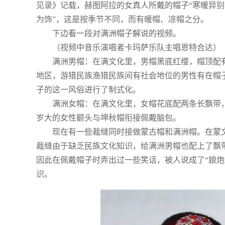
见录》记载，赫图阿拉的女真人所戴的帽子“寒暖异别
为饰”，这是按季节不同，而有暖帽、凉帽之分。
下边看一段对满洲帽子解说的视频。
（视频中音乐演唱者卡玛萨乐队主唱恩特合达）
满洲男帽：在满文化里，男帽黑底红缨，帽顶配
地区，游猎民族渔猎民族间有社会地位的男性有在帽
子的这一风俗进行了制式化。
满洲女帽：在满文化里，女帽花底配两条长飘带
岁大的女性额头与坤秋帽衔接佩戴脑包。
现在有一些裁缝同时接做蒙古帽和满洲帽。在蒙
裁缝由于缺乏民族文化知识，给满洲男帽也配上了飘
因此在佩戴帽子时弄出过一些笑话，被人说成了“娘炮
识。