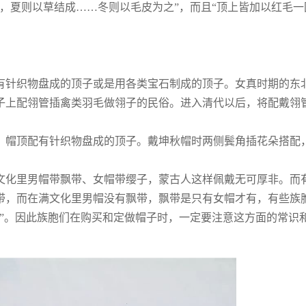
，夏则以草结成……冬则以毛皮为之”，而且“顶上皆加以红毛一
有针织物盘成的顶子或是用各类宝石制成的顶子。女真时期的东
子上配翎管插禽类羽毛做翎子的民俗。进入清代以后，将配戴翎
，帽顶配有针织物盘成的顶子。戴坤秋帽时两侧鬓角插花朵搭配
文化里男帽带飘带、女帽带缨子，蒙古人这样佩戴无可厚非。而
带，而在满文化里男帽没有飘带，飘带是只有女帽才有，有些族
”。因此族胞们在购买和定做帽子时，一定要注意这方面的常识