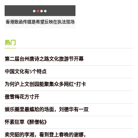
有
香港致函传媒是希望反映在执法现场
华春莹连发5推回击相关涉港言
所
热门
第二届台州唐诗之路文化旅游节开幕
中国文化有5个特点
为何沪上文创园能聚集众多网红“打卡
傲雪梅花方寸开
娱乐圈里最尴尬的场面，刘德华有一双
怀素狂草《醉僧帖》
卖完貂的李湘，看到登上春晚的谢娜，